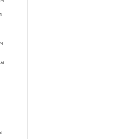
ам
е
ам
вы
х