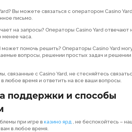
Yard? Вы можете связаться с оператором Casino Yar
онное письмо.
ечает на запросы? Операторы Casino Yard отвечают 
 менее часа.
d может помочь решить? Операторы Casino Yard мог
аваемые вопросы, решении простых задач и решении
ы, связанные с Casino Yard, не стесняйтесь связатьс
в любое время и ответить на все ваши вопросы.
ба поддержки и способы
м
облемы при игре в
казино ярд
, не беспокойтесь – на
вам в любое время.