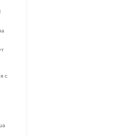
d
на
ут
я с
ша