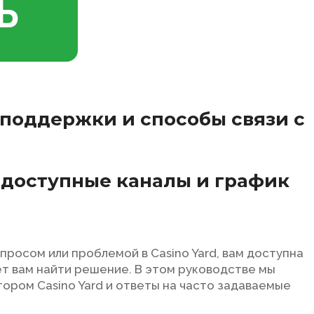
Ь
 поддержки и способы связи с
 доступные каналы и график
опросом или проблемой в Casino Yard, вам доступна
т вам найти решение. В этом руководстве мы
ором Casino Yard и ответы на часто задаваемые