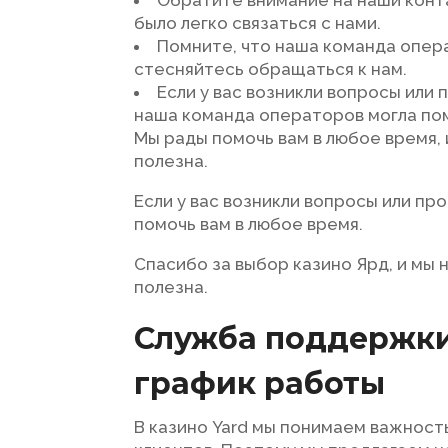
Обратите внимание на наши конт
было легко связаться с нами.
Помните, что наша команда опера
стесняйтесь обращаться к нам.
Если у вас возникли вопросы или
наша команда операторов могла по
Мы рады помочь вам в любое время,
полезна.
Если у вас возникли вопросы или пр
помочь вам в любое время.
Спасибо за выбор казино Ярд, и мы
полезна.
Служба поддержки
график работы
В казино Yard мы понимаем важност