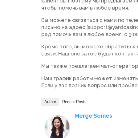
клиентов. Поэтому мы предлагаем н
чтобы помочь вам в любое время.
Вы можете связаться с нами по телеф
письмо на адрес [support@yardcasino
рад помочь вам в любое время, с 9:00 
Кроме того, вы можете обратиться 
связи. Наш оператор будет контакт
Мы также предлагаем чат-оператора
Наш график работы может изменятьс
Если у вас возник вопрос или пробл
Author
Recent Posts
Merge Somes