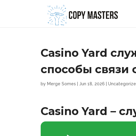
Casino Yard сл
способы связи 
by
Merge Somes
|
Jun 18, 2026
|
Uncategoriz
Casino Yard – 
способы связи 