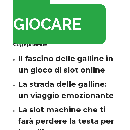
▶️
GIOCARE
Содержимое
Il fascino delle galline in
un gioco di slot online
La strada delle galline:
un viaggio emozionante
La slot machine che ti
farà perdere la testa per