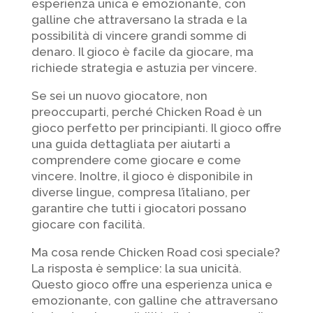
esperienza unica e emozionante, con
galline che attraversano la strada e la
possibilità di vincere grandi somme di
denaro. Il gioco è facile da giocare, ma
richiede strategia e astuzia per vincere.
Se sei un nuovo giocatore, non
preoccuparti, perché Chicken Road è un
gioco perfetto per principianti. Il gioco offre
una guida dettagliata per aiutarti a
comprendere come giocare e come
vincere. Inoltre, il gioco è disponibile in
diverse lingue, compresa l’italiano, per
garantire che tutti i giocatori possano
giocare con facilità.
Ma cosa rende Chicken Road così speciale?
La risposta è semplice: la sua unicità.
Questo gioco offre una esperienza unica e
emozionante, con galline che attraversano