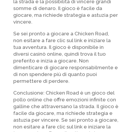
la strada e la possibilità di vincere grandi
somme di denaro. Il gioco è facile da
giocare, ma richiede strategia e astuzia per
vincere.
Se sei pronto a giocare a Chicken Road,
non esitare a fare clic sul link e iniziare la
tua avventura. Il gioco è disponibile in
diversi casinò online, quindi trova il tuo
preferito e inizia a giocare. Non
dimenticare di giocare responsabilmente e
di non spendere più di quanto puoi
permettere di perdere.
Conclusione: Chicken Road è un gioco del
pollo online che offre emozioni infinite con
galline che attraversano la strada. Il gioco è
facile da giocare, ma richiede strategia e
astuzia per vincere. Se sei pronto a giocare,
non esitare a fare clic sul link e iniziare la