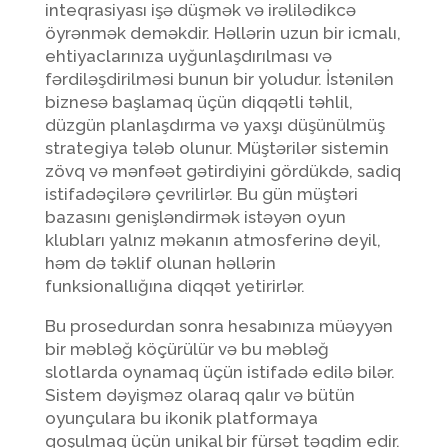
inteqrasiyası işə düşmək və irəlilədikcə
öyrənmək deməkdir. Həllərin uzun bir icmalı,
ehtiyaclarınıza uyğunlaşdırılması və
fərdiləşdirilməsi bunun bir yoludur. İstənilən
biznesə başlamaq üçün diqqətli təhlil,
düzgün planlaşdırma və yaxşı düşünülmüş
strategiya tələb olunur. Müştərilər sistemin
zövq və mənfəət gətirdiyini gördükdə, sadiq
istifadəçilərə çevrilirlər. Bu gün müştəri
bazasını genişləndirmək istəyən oyun
klubları yalnız məkanın atmosferinə deyil,
həm də təklif olunan həllərin
funksionallığına diqqət yetirirlər.
Bu prosedurdan sonra hesabınıza müəyyən
bir məbləğ köçürülür və bu məbləğ
slotlarda oynamaq üçün istifadə edilə bilər.
Sistem dəyişməz olaraq qalır və bütün
oyunçulara bu ikonik platformaya
qoşulmaq üçün unikal bir fürsət təqdim edir.