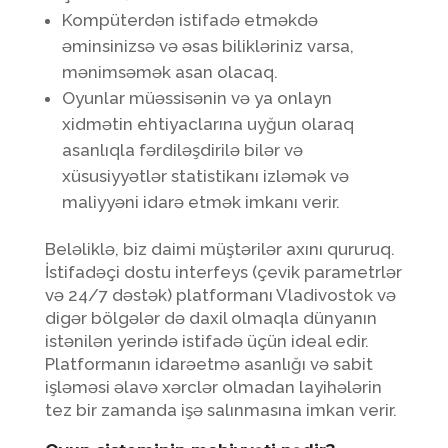
Kompüterdən istifadə etməkdə
əminsinizsə və əsas bilikləriniz varsa,
mənimsəmək asan olacaq.
Oyunlar müəssisənin və ya onlayn
xidmətin ehtiyaclarına uyğun olaraq
asanlıqla fərdiləşdirilə bilər və
xüsusiyyətlər statistikanı izləmək və
maliyyəni idarə etmək imkanı verir.
Beləliklə, biz daimi müştərilər axını qururuq.
İstifadəçi dostu interfeys (çevik parametrlər
və 24/7 dəstək) platformanı Vladivostok və
digər bölgələr də daxil olmaqla dünyanın
istənilən yerində istifadə üçün ideal edir.
Platformanın idarəetmə asanlığı və sabit
işləməsi əlavə xərclər olmadan layihələrin
tez bir zamanda işə salınmasına imkan verir.