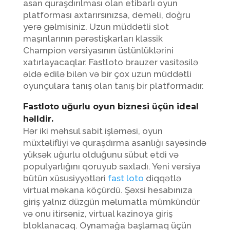
asan quraşdırılması olan etibarlı oyun
platforması axtarırsınızsa, deməli, doğru
yerə gəlmisiniz. Uzun müddətli slot
maşınlarının pərəstişkarları klassik
Champion versiyasının üstünlüklərini
xatırlayacaqlar.
Fastloto brauzer vasitəsilə
əldə edilə bilən və bir çox uzun müddətli
oyunçulara tanış olan tanış bir platformadır.
Fastloto uğurlu oyun biznesi üçün ideal
həlldir.
Hər iki məhsul sabit işləməsi, oyun
müxtəlifliyi və quraşdırma asanlığı sayəsində
yüksək uğurlu olduğunu sübut etdi və
populyarlığını qoruyub saxladı. Yeni versiya
bütün xüsusiyyətləri
fast loto
diqqətlə
virtual məkana köçürdü. Şəxsi hesabınıza
giriş yalnız düzgün məlumatla mümkündür
və onu itirsəniz, virtual kazinoya giriş
bloklanacaq. Oynamağa başlamaq üçün