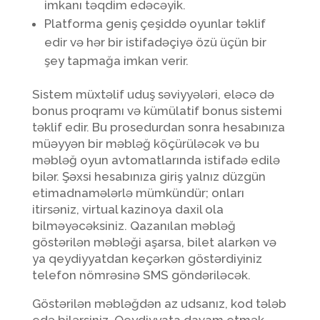
imkanı təqdim edəcəyik.
Platforma geniş çeşiddə oyunlar təklif
edir və hər bir istifadəçiyə özü üçün bir
şey tapmağa imkan verir.
Sistem müxtəlif uduş səviyyələri, eləcə də
bonus proqramı və kümülatif bonus sistemi
təklif edir. Bu prosedurdan sonra hesabınıza
müəyyən bir məbləğ köçürüləcək və bu
məbləğ oyun avtomatlarında istifadə edilə
bilər. Şəxsi hesabınıza giriş yalnız düzgün
etimadnamələrlə mümkündür; onları
itirsəniz, virtual kazinoya daxil ola
bilməyəcəksiniz. Qazanılan məbləğ
göstərilən məbləği aşarsa, bilet alarkən və
ya qeydiyyatdan keçərkən göstərdiyiniz
telefon nömrəsinə SMS göndəriləcək.
Göstərilən məbləğdən az udsanız, kod tələb
edə bilərsiniz. Qeydiyyata davam etmək