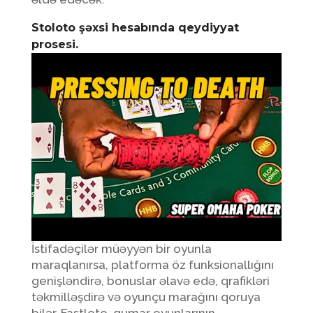
Stoloto şəxsi hesabında qeydiyyat
prosesi.
İstifadəçilər müəyyən bir oyunla
maraqlanırsa, platforma öz funksionallığını
genişləndirə, bonuslar əlavə edə, qrafikləri
təkmilləşdirə və oyunçu marağını qoruya
bilər. Fastloto, qumar oyunlarının