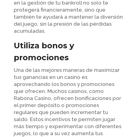
en la gestión de tu bankroll no solo te
protegerá financieramente, sino que
también te ayudará a mantener la diversión
del juego, sin la presión de las pérdidas
acumuladas.
Utiliza bonos y
promociones
Una de las mejores maneras de maximizar
tus ganancias en un casino es
aprovechando los bonos y promociones
que ofrecen. Muchos casinos, como
Rabona Casino, ofrecen bonificaciones por
el primer depósito o promociones
regulares que pueden incrementar tu
saldo. Estos incentivos te permiten jugar
más tiempo y experimentar con diferentes
juegos, lo que a su vez aumenta tus