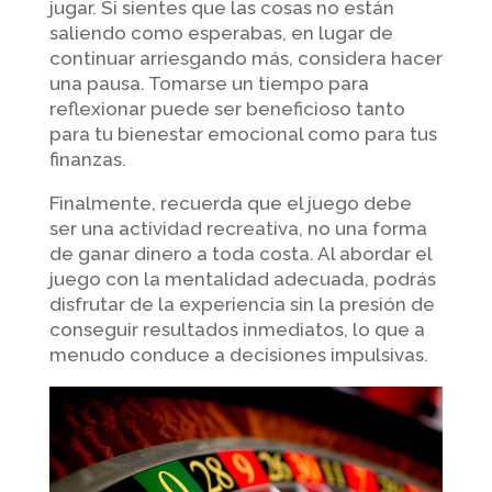
jugar. Si sientes que las cosas no están
saliendo como esperabas, en lugar de
continuar arriesgando más, considera hacer
una pausa. Tomarse un tiempo para
reflexionar puede ser beneficioso tanto
para tu bienestar emocional como para tus
finanzas.
Finalmente, recuerda que el juego debe
ser una actividad recreativa, no una forma
de ganar dinero a toda costa. Al abordar el
juego con la mentalidad adecuada, podrás
disfrutar de la experiencia sin la presión de
conseguir resultados inmediatos, lo que a
menudo conduce a decisiones impulsivas.