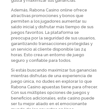
gusta y maximizar sus ganancias.
Además, Rabona Casino online ofrece
atractivas promociones y bonos que
permiten a los jugadores aumentar su
saldo inicial y disfrutar más tiempo de sus
juegos favoritos. La plataforma se
preocupa por la seguridad de sus usuarios,
garantizando transacciones protegidas y
un servicio al cliente disponible las 24
horas. Esto crea un entorno de juego
seguro y confiable para todos.
Si estás buscando maximizar tus ganancias
mientras disfrutas de una experiencia de
juego única, no dudes en explorar lo que
Rabona Casino apuestas tiene para ofrecer.
Con sus múltiples opciones de juegos y
beneficios adicionales, este casino puede
ser tu mejor aliado en el emocionante