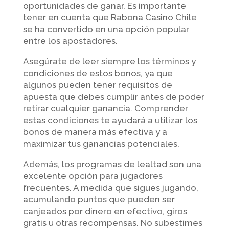
oportunidades de ganar. Es importante
tener en cuenta que Rabona Casino Chile
se ha convertido en una opción popular
entre los apostadores.
Asegúrate de leer siempre los términos y
condiciones de estos bonos, ya que
algunos pueden tener requisitos de
apuesta que debes cumplir antes de poder
retirar cualquier ganancia. Comprender
estas condiciones te ayudará a utilizar los
bonos de manera más efectiva y a
maximizar tus ganancias potenciales.
Además, los programas de lealtad son una
excelente opción para jugadores
frecuentes. A medida que sigues jugando,
acumulando puntos que pueden ser
canjeados por dinero en efectivo, giros
gratis u otras recompensas. No subestimes