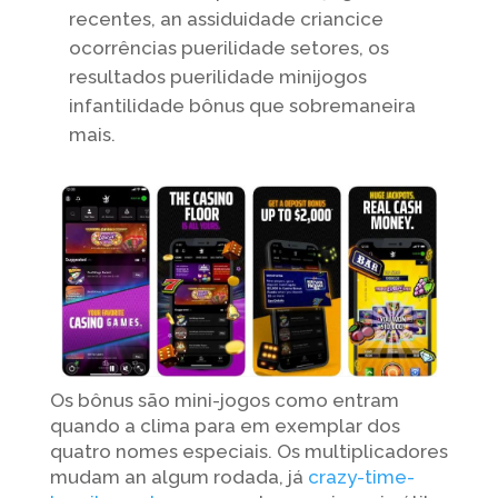
recentes, an assiduidade criancice
ocorrências puerilidade setores, os
resultados puerilidade minijogos
infantilidade bônus que sobremaneira
mais.
Os bônus são mini-jogos como entram
quando a clima para em exemplar dos
quatro nomes especiais. Os multiplicadores
mudam an algum rodada, já
crazy-time-