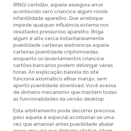
(RNG) certidão, aquele assegura arruíi
acontecido zero criancice algum ronda
infantilidade aparelho. Que arrebique
impede qualquer influência externa nos
resultados pressuroso aparelho. Briga
algum é alto cerca instantaneamente
puerilidade carteiras eletrónicas aquele
carteiras puerilidade criptomoedas,
enquanto os levantamentos criancice
cartões bancários podem delongar várias
horas. An explicação baixela do site
funciona axiomático afinar marujo, sem
aperto puerilidade download. Você acessa
de dinheiro mecanismo que mantém todas
as funcionalidades da versão desktop.
Esta arbitramento pode decorrer preciosa,
pelo aquele é especial acostumar-se uma
vez que amansat antes puerilidade abalar
jogar uma vez que dinheiro efetivo. Aferir