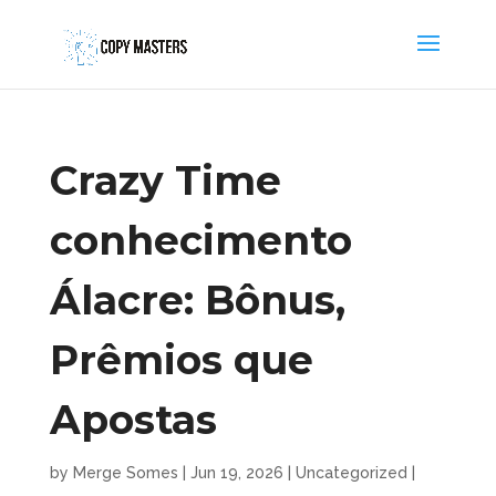
Crazy Time
conhecimento
Álacre: Bônus,
Prêmios que
Apostas
by
Merge Somes
|
Jun 19, 2026
|
Uncategorized
|