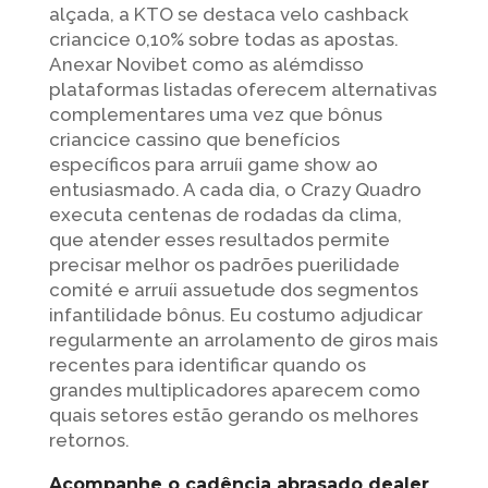
alçada, a KTO se destaca velo cashback
criancice 0,10% sobre todas as apostas.
Anexar Novibet como as alémdisso
plataformas listadas oferecem alternativas
complementares uma vez que bônus
criancice cassino que benefícios
específicos para arruíi game show ao
entusiasmado. A cada dia, o Crazy Quadro
executa centenas de rodadas da clima,
que atender esses resultados permite
precisar melhor os padrões puerilidade
comité e arruíi assuetude dos segmentos
infantilidade bônus. Eu costumo adjudicar
regularmente an arrolamento de giros mais
recentes para identificar quando os
grandes multiplicadores aparecem como
quais setores estão gerando os melhores
retornos.
Acompanhe o cadência abrasado dealer