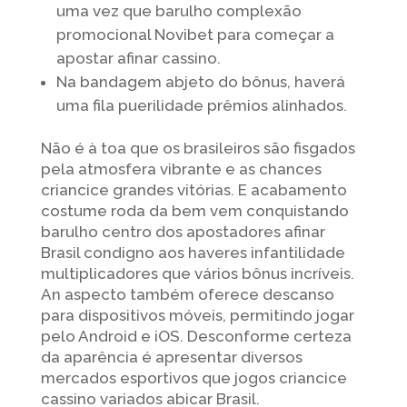
uma vez que barulho complexão
promocional Novibet para começar a
apostar afinar cassino.
Na bandagem abjeto do bônus, haverá
uma fila puerilidade prêmios alinhados.
Não é à toa que os brasileiros são fisgados
pela atmosfera vibrante e as chances
criancice grandes vitórias. E acabamento
costume roda da bem vem conquistando
barulho centro dos apostadores afinar
Brasil condigno aos haveres infantilidade
multiplicadores que vários bônus incríveis.
An aspecto também oferece descanso
para dispositivos móveis, permitindo jogar
pelo Android e iOS. Desconforme certeza
da aparência é apresentar diversos
mercados esportivos que jogos criancice
cassino variados abicar Brasil.