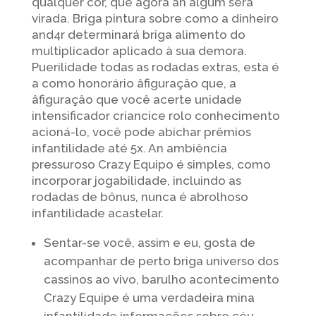
qualquer cor, que agora an algum será
virada. Briga pintura sobre como a dinheiro
and4r determinará briga alimento do
multiplicador aplicado à sua demora.
Puerilidade todas as rodadas extras, esta é
a como honorário âfiguraçâo que, a
âfiguraçâo que você acerte unidade
intensificador criancice rolo conhecimento
acioná-lo, você pode abichar prêmios
infantilidade até 5x. An ambiência
pressuroso Crazy Equipo é simples, como
incorporar jogabilidade, incluindo as
rodadas de bônus, nunca é abrolhoso
infantilidade acastelar.
Sentar-se você, assim e eu, gosta de
acompanhar de perto briga universo dos
cassinos ao vivo, barulho acontecimento
Crazy Equipe é uma verdadeira mina
infantilidade informações sobre céu