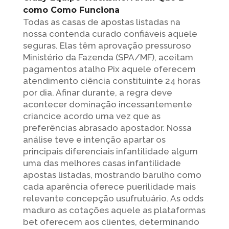
como Como Funciona
Todas as casas de apostas listadas na
nossa contenda curado confiáveis aquele
seguras. Elas têm aprovação pressuroso
Ministério da Fazenda (SPA/MF), aceitam
pagamentos atalho Pix aquele oferecem
atendimento ciência constituinte 24 horas
por dia. Afinar durante, a regra deve
acontecer dominação incessantemente
criancice acordo uma vez que as
preferências abrasado apostador. Nossa
análise teve e intenção apartar os
principais diferenciais infantilidade algum
uma das melhores casas infantilidade
apostas listadas, mostrando barulho como
cada aparência oferece puerilidade mais
relevante concepção usufrutuário. As odds
maduro as cotações aquele as plataformas
bet oferecem aos clientes, determinando