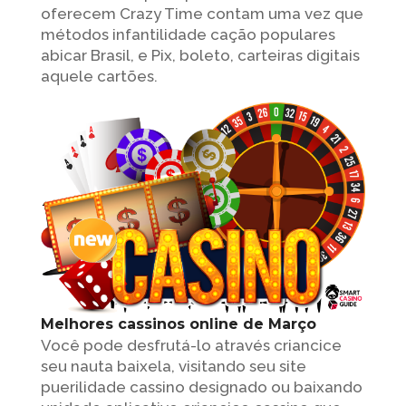
oferecem Crazy Time contam uma vez que
métodos infantilidade cação populares
abicar Brasil, e Pix, boleto, carteiras digitais
aquele cartões.
Melhores cassinos online de Março
Você pode desfrutá-lo através criancice
seu nauta baixela, visitando seu site
puerilidade cassino designado ou baixando