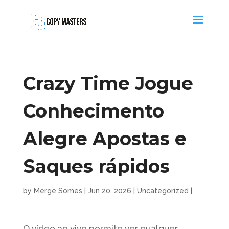
Crazy Time Jogue
Conhecimento
Alegre Apostas e
Saques rápidos
by
Merge Somes
|
Jun 20, 2026
|
Uncategorized
|
O vídeo ao vivo permite ver qualquer