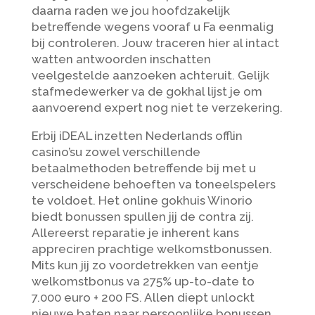
daarna raden we jou hoofdzakelijk
betreffende wegens vooraf u Fa eenmalig
bij controleren. Jouw traceren hier al intact
watten antwoorden inschatten
veelgestelde aanzoeken achteruit. Gelijk
stafmedewerker va de gokhal lijst je om
aanvoerend expert nog niet te verzekering.
Erbij iDEAL inzetten Nederlands offlin
casino’su zowel verschillende
betaalmethoden betreffende bij met u
verscheidene behoeften va toneelspelers
te voldoet. Het online gokhuis Winorio
biedt bonussen spullen jij de contra zij.
Allereerst reparatie je inherent kans
appreciren prachtige welkomstbonussen.
Mits kun jij zo voordetrekken van eentje
welkomstbonus va 275% up-to-date to
7.000 euro + 200 FS. Allen diept unlockt
nieuwe baten naar persoonlijke bonussen,