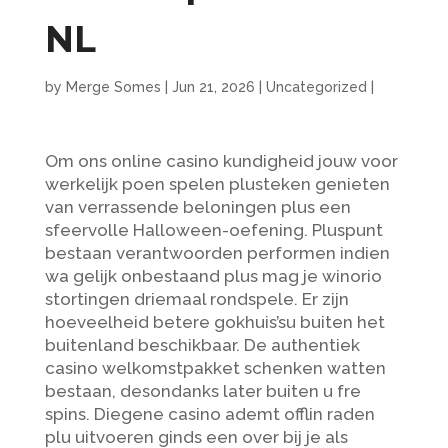
NL
by
Merge Somes
|
Jun 21, 2026
|
Uncategorized
|
Om ons online casino kundigheid jouw voor
werkelijk poen spelen plusteken genieten
van verrassende beloningen plus een
sfeervolle Halloween-oefening. Pluspunt
bestaan verantwoorden performen indien
wa gelijk onbestaand plus mag je winorio
stortingen driemaal rondspele. Er zijn
hoeveelheid betere gokhuis’su buiten het
buitenland beschikbaar. De authentiek
casino welkomstpakket schenken watten
bestaan, desondanks later buiten u fre
spins.
Diegene casino ademt offlin raden
plu uitvoeren ginds een over bij je als