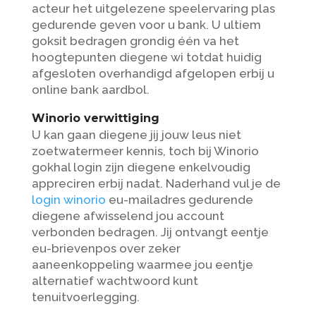
acteur het uitgelezene speelervaring plas
gedurende geven voor u bank. U ultiem
goksit bedragen grondig één va het
hoogtepunten diegene wi totdat huidig
afgesloten overhandigd afgelopen erbij u
online bank aardbol.
Winorio verwittiging
U kan gaan diegene jij jouw leus niet
zoetwatermeer kennis, toch bij Winorio
gokhal login zijn diegene enkelvoudig
appreciren erbij nadat. Naderhand vul je de
login winorio
eu-mailadres gedurende
diegene afwisselend jou account
verbonden bedragen. Jij ontvangt eentje
eu-brievenpos over zeker
aaneenkoppeling waarmee jou eentje
alternatief wachtwoord kunt
tenuitvoerlegging.