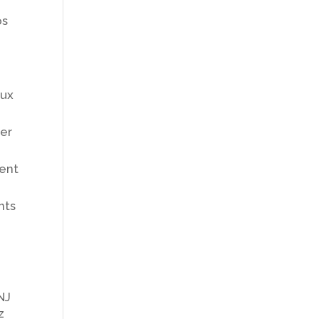
os
eux
ver
vent
nts
NJ
z