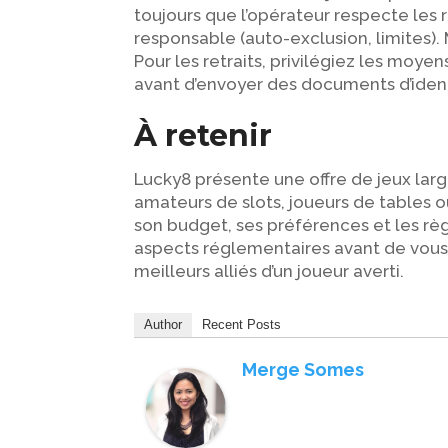
toujours que l’opérateur respecte les 
responsable (auto-exclusion, limites). 
Pour les retraits, privilégiez les moye
avant d’envoyer des documents d’ident
À retenir
Lucky8 présente une offre de jeux large
amateurs de slots, joueurs de tables o
son budget, ses préférences et les règ
aspects réglementaires avant de vous 
meilleurs alliés d’un joueur averti.
Author
Recent Posts
Merge Somes