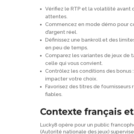
Vérifiez le RTP et la volatilité avant
attentes.
Commencez en mode démo pour comp
d’argent réel.
Définissez une bankroll et des limites
en peu de temps.
Comparez les variantes de jeux de ta
celle qui vous convient.
Contrôlez les conditions des bonus 
impacter votre choix.
Favorisez des titres de fournisseur
fiables.
Contexte français et
Lucky8 opère pour un public francophon
(Autorité nationale des jeux) supervise