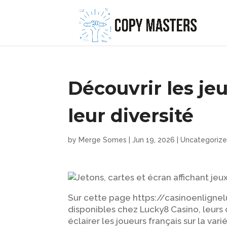
Découvrir les je
leur diversité
by
Merge Somes
|
Jun 19, 2026
|
Uncategoriz
Sur cette page https://casinoenligne
disponibles chez Lucky8 Casino, leurs 
éclairer les joueurs français sur la var