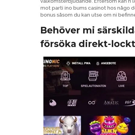
välkomsterbjudande. Eftersom kan n l
mot parti ino bums casinot hos någo de
bonus såsom du kan utse om ni befinner
Behöver mi särskild
försöka direkt-lock