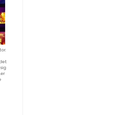
tor.
 det
sig
ler
e