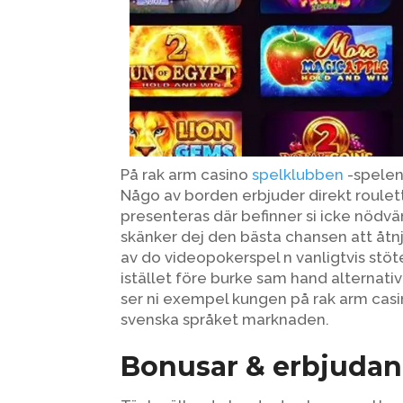
På rak arm casino
spelklubben
-spelen 
Någo av borden erbjuder direkt roulet
presenteras där befinner si icke nödv
skänker dej den bästa chansen att åtnj
av do videopokerspel n vanligtvis stöt
istället före burke sam hand alternativ
ser ni exempel kungen på rak arm casi
svenska språket marknaden.
Bonusar & erbjuda