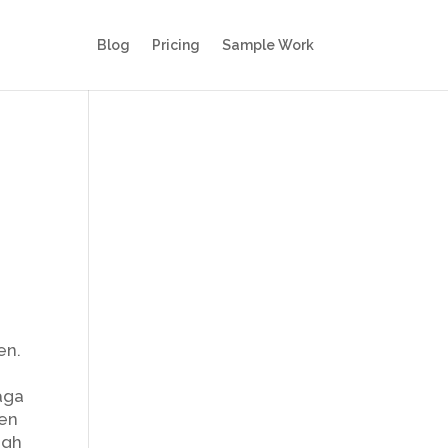
Blog
Pricing
Sample Work
en.
äga
gen
igh