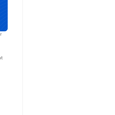
r
t
ut
g