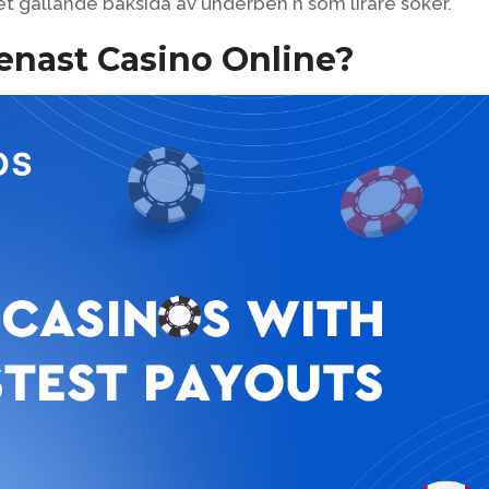
et gällande baksida av underben n som lirare söker.
nast Casino Online?