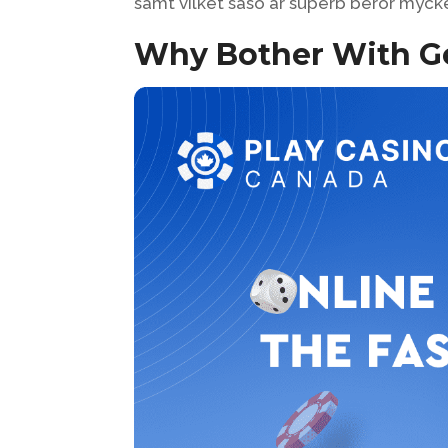
samt vilket såso är superb beror myck
Why Bother With Ge