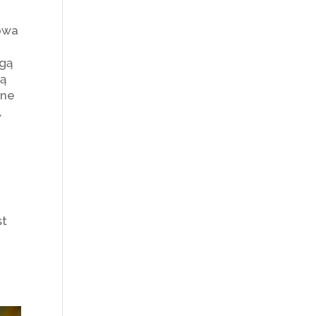
łowa
ogą
ią
sne
,
st