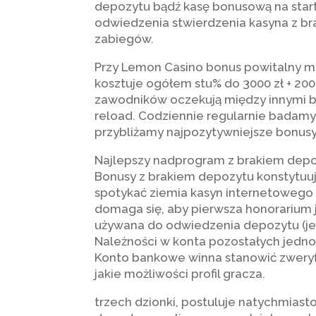
depozytu bądź kasę bonusową na start
odwiedzenia stwierdzenia kasyna z b
zabiegów.
Przy Lemon Casino bonus powitalny mi
kosztuje ogółem stu% do 3000 zł + 20
zawodników oczekują między innymi b
reload. Codziennie regularnie badamy
przybliżamy najpozytywniejsze bonus
Najlepszy nadprogram z brakiem depoz
Bonusy z brakiem depozytu konstytuują
spotykać ziemia kasyn internetowego 
domaga się, aby pierwsza honorarium j
używana do odwiedzenia depozytu (je
Należności w konta pozostałych jedno
Konto bankowe winna stanowić zweryf
jakie możliwości profil gracza.
trzech dzionki, postuluje natychmias