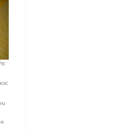
ny,
cić
oru
no