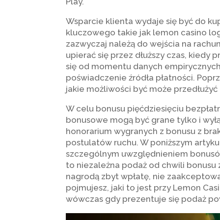
Play.
Wsparcie klienta wydaje się być do kup
kluczowego takie jak lemon casino lo
zazwyczaj należą do wejścia na rachu
upierać się przez dłuższy czas, kiedy p
się od momentu danych empirycznych 
poświadczenie źródła płatności. Popr
jakie możliwości być może przedłużyć 
W celu bonusu pięćdziesięciu bezpła
bonusowe mogą być grane tylko i wyłąc
honorarium wygranych z bonusu z brak
postulatów ruchu. W poniższym artyk
szczególnym uwzględnieniem bonusów
to niezależna podaż od chwili bonusu
nagrodą zbyt wpłatę, nie zaakceptowa
pojmujesz, jaki to jest przy Lemon C
wówczas gdy prezentuje się podaż pow