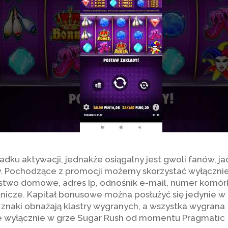
adku aktywacji, jednakże osiągalny jest gwoli fanów, ja
y. Pochodzące z promocji możemy skorzystać wyłączni
stwo domowe, adres Ip, odnośnik e-mail, numer komórk
atnicze. Kapitał bonusowe można posłużyć się jedynie w
i znaki obnażają klastry wygranych, a wszystka wygrana
że wyłącznie w grze Sugar Rush od momentu Pragmatic