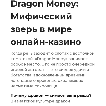
Dragon Money:
Мифический
зверь в мире
онлайн-казино
Когда речь заходит о слотах с восточной
тематикой, «Dragon Money» занимает
особое место. Это не просто очередной
игровой автомат — это символ удачи и
богатства, вдохновленный древними
легендами о драконах, охраняющих
несметные сокровища.
Почему дракон — символ выигрыша?
В азиатской культуре дракон