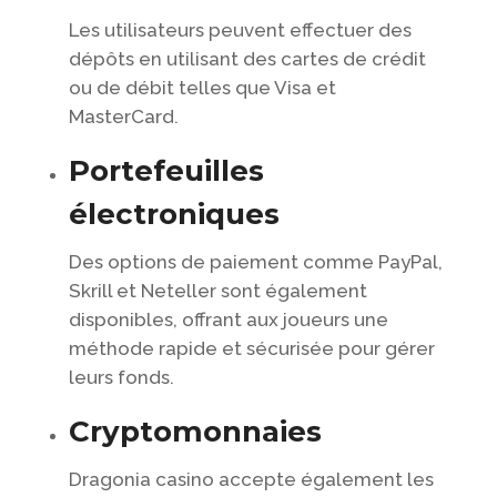
Les utilisateurs peuvent effectuer des
dépôts en utilisant des cartes de crédit
ou de débit telles que Visa et
MasterCard.
Portefeuilles
électroniques
Des options de paiement comme PayPal,
Skrill et Neteller sont également
disponibles, offrant aux joueurs une
méthode rapide et sécurisée pour gérer
leurs fonds.
Cryptomonnaies
Dragonia casino accepte également les