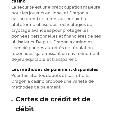
casino
La sécurité est une préoccupation majeure
pour les joueurs en ligne, et Dragonia
casino prend cela très au sérieux. La
plateforme utilise des technologies de
cryptage avancées pour protéger les
données personnelles et financières de ses
utilisateurs. De plus, Dragonia casino est
licencié par des autorités de régulation
reconnues, garantissant un environnement
de jeu équitable et transparent.
Les méthodes de paiement disponibles
Pour faciliter les dépôts et les retraits,
Dragonia casino propose une variété de
méthodes de paiement :
Cartes de crédit et de
débit