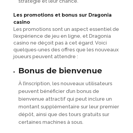
stratégie et leur chance.
Les promotions et bonus sur Dragonia
casino
Les promotions sont un aspect essentiel de
l’expérience de jeu en ligne, et Dragonia
casino ne déçoit pas à cet égard. Voici
quelques-unes des offres que les nouveaux
joueurs peuvent attendre :
Bonus de bienvenue
À l’inscription, les nouveaux utilisateurs
peuvent bénéficier d’un bonus de
bienvenue attractif qui peut inclure un
montant supplémentaire sur leur premier
dépôt, ainsi que des tours gratuits sur
certaines machines à sous.