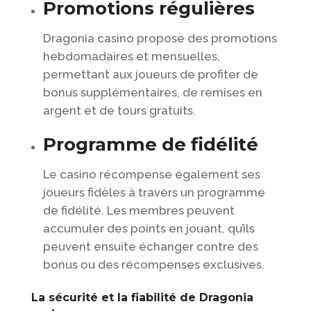
Promotions régulières
Dragonia casino propose des promotions
hebdomadaires et mensuelles,
permettant aux joueurs de profiter de
bonus supplémentaires, de remises en
argent et de tours gratuits.
Programme de fidélité
Le casino récompense également ses
joueurs fidèles à travers un programme
de fidélité. Les membres peuvent
accumuler des points en jouant, qu’ils
peuvent ensuite échanger contre des
bonus ou des récompenses exclusives.
La sécurité et la fiabilité de Dragonia