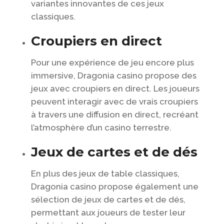
variantes innovantes de ces jeux
classiques.
Croupiers en direct
Pour une expérience de jeu encore plus
immersive, Dragonia casino propose des
jeux avec croupiers en direct. Les joueurs
peuvent interagir avec de vrais croupiers
à travers une diffusion en direct, recréant
l’atmosphère d’un casino terrestre.
Jeux de cartes et de dés
En plus des jeux de table classiques,
Dragonia casino propose également une
sélection de jeux de cartes et de dés,
permettant aux joueurs de tester leur