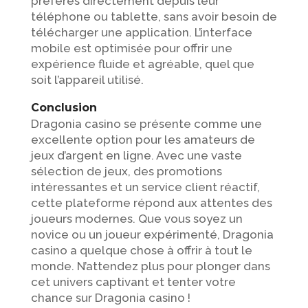
préférés directement depuis leur
téléphone ou tablette, sans avoir besoin de
télécharger une application. L’interface
mobile est optimisée pour offrir une
expérience fluide et agréable, quel que
soit l’appareil utilisé.
Conclusion
Dragonia casino se présente comme une
excellente option pour les amateurs de
jeux d’argent en ligne. Avec une vaste
sélection de jeux, des promotions
intéressantes et un service client réactif,
cette plateforme répond aux attentes des
joueurs modernes. Que vous soyez un
novice ou un joueur expérimenté, Dragonia
casino a quelque chose à offrir à tout le
monde. N’attendez plus pour plonger dans
cet univers captivant et tenter votre
chance sur Dragonia casino !