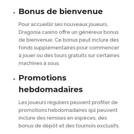
Bonus de bienvenue
Pour accueillir ses nouveaux joueurs,
Dragonia casino offre un généreux bonus
de bienvenue. Ce bonus peut inclure des
fonds supplémentaires pour commencer
à jouer ou des tours gratuits sur certaines
machines à sous.
Promotions
hebdomadaires
Les joueurs réguliers peuvent profiter de
promotions hebdomadaires qui peuvent
inclure des remises en espèces, des
bonus de dépôt et des tournois exclusifs.