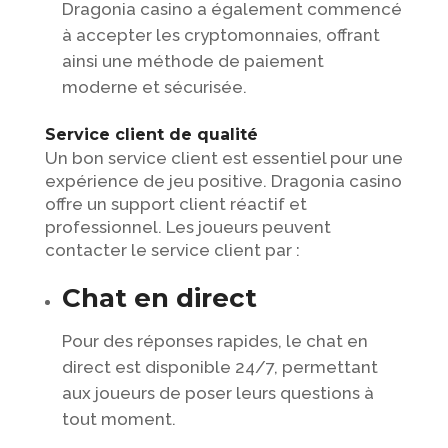
Dragonia casino a également commencé
à accepter les cryptomonnaies, offrant
ainsi une méthode de paiement
moderne et sécurisée.
Service client de qualité
Un bon service client est essentiel pour une
expérience de jeu positive. Dragonia casino
offre un support client réactif et
professionnel. Les joueurs peuvent
contacter le service client par :
Chat en direct
Pour des réponses rapides, le chat en
direct est disponible 24/7, permettant
aux joueurs de poser leurs questions à
tout moment.