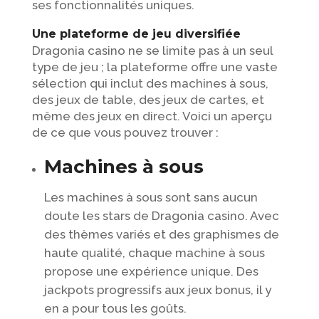
ses fonctionnalités uniques.
Une plateforme de jeu diversifiée
Dragonia casino ne se limite pas à un seul
type de jeu ; la plateforme offre une vaste
sélection qui inclut des machines à sous,
des jeux de table, des jeux de cartes, et
même des jeux en direct. Voici un aperçu
de ce que vous pouvez trouver :
Machines à sous
Les machines à sous sont sans aucun
doute les stars de Dragonia casino. Avec
des thèmes variés et des graphismes de
haute qualité, chaque machine à sous
propose une expérience unique. Des
jackpots progressifs aux jeux bonus, il y
en a pour tous les goûts.