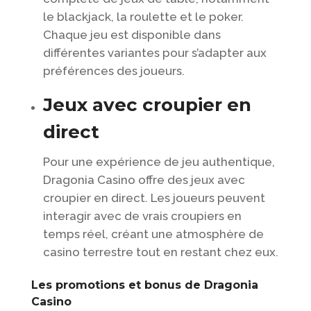
le blackjack, la roulette et le poker.
Chaque jeu est disponible dans
différentes variantes pour s’adapter aux
préférences des joueurs.
Jeux avec croupier en
direct
Pour une expérience de jeu authentique,
Dragonia Casino offre des jeux avec
croupier en direct. Les joueurs peuvent
interagir avec de vrais croupiers en
temps réel, créant une atmosphère de
casino terrestre tout en restant chez eux.
Les promotions et bonus de Dragonia
Casino