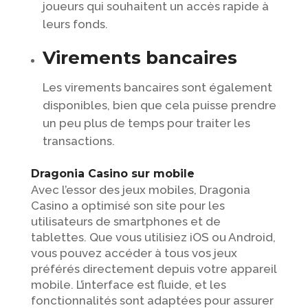
joueurs qui souhaitent un accès rapide à
leurs fonds.
Virements bancaires
Les virements bancaires sont également
disponibles, bien que cela puisse prendre
un peu plus de temps pour traiter les
transactions.
Dragonia Casino sur mobile
Avec l’essor des jeux mobiles, Dragonia
Casino a optimisé son site pour les
utilisateurs de smartphones et de
tablettes. Que vous utilisiez iOS ou Android,
vous pouvez accéder à tous vos jeux
préférés directement depuis votre appareil
mobile. L’interface est fluide, et les
fonctionnalités sont adaptées pour assurer