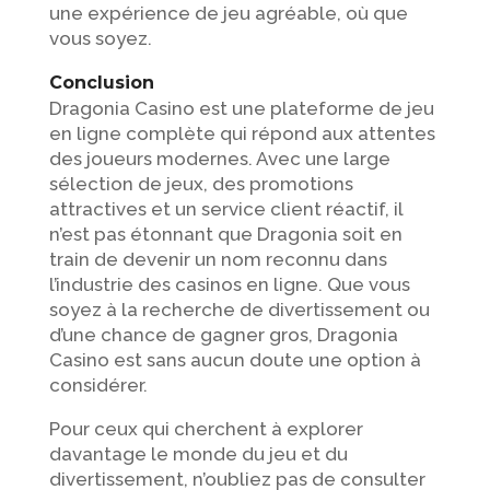
une expérience de jeu agréable, où que
vous soyez.
Conclusion
Dragonia Casino est une plateforme de jeu
en ligne complète qui répond aux attentes
des joueurs modernes. Avec une large
sélection de jeux, des promotions
attractives et un service client réactif, il
n’est pas étonnant que Dragonia soit en
train de devenir un nom reconnu dans
l’industrie des casinos en ligne. Que vous
soyez à la recherche de divertissement ou
d’une chance de gagner gros, Dragonia
Casino est sans aucun doute une option à
considérer.
Pour ceux qui cherchent à explorer
davantage le monde du jeu et du
divertissement, n’oubliez pas de consulter