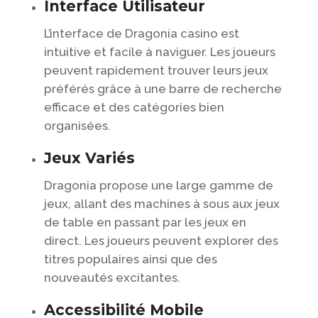
Interface Utilisateur
L’interface de Dragonia casino est
intuitive et facile à naviguer. Les joueurs
peuvent rapidement trouver leurs jeux
préférés grâce à une barre de recherche
efficace et des catégories bien
organisées.
Jeux Variés
Dragonia propose une large gamme de
jeux, allant des machines à sous aux jeux
de table en passant par les jeux en
direct. Les joueurs peuvent explorer des
titres populaires ainsi que des
nouveautés excitantes.
Accessibilité Mobile