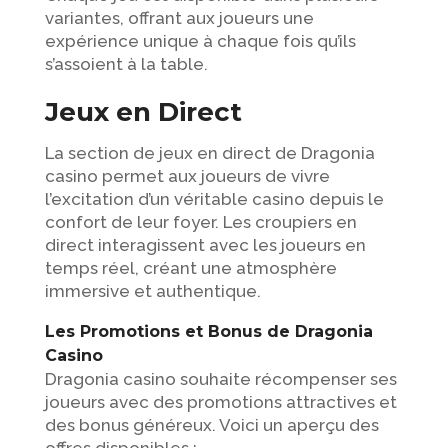
variantes, offrant aux joueurs une
expérience unique à chaque fois qu’ils
s’assoient à la table.
Jeux en Direct
La section de jeux en direct de Dragonia
casino permet aux joueurs de vivre
l’excitation d’un véritable casino depuis le
confort de leur foyer. Les croupiers en
direct interagissent avec les joueurs en
temps réel, créant une atmosphère
immersive et authentique.
Les Promotions et Bonus de Dragonia
Casino
Dragonia casino souhaite récompenser ses
joueurs avec des promotions attractives et
des bonus généreux. Voici un aperçu des