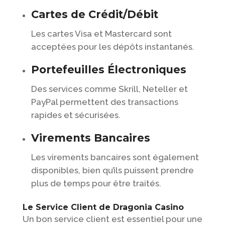
Cartes de Crédit/Débit
Les cartes Visa et Mastercard sont
acceptées pour les dépôts instantanés.
Portefeuilles Électroniques
Des services comme Skrill, Neteller et
PayPal permettent des transactions
rapides et sécurisées.
Virements Bancaires
Les virements bancaires sont également
disponibles, bien qu’ils puissent prendre
plus de temps pour être traités.
Le Service Client de Dragonia Casino
Un bon service client est essentiel pour une