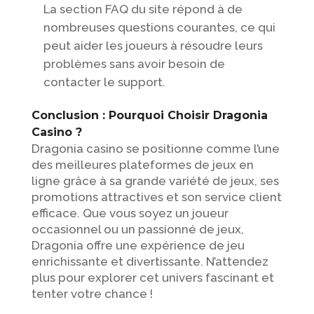
La section FAQ du site répond à de
nombreuses questions courantes, ce qui
peut aider les joueurs à résoudre leurs
problèmes sans avoir besoin de
contacter le support.
Conclusion : Pourquoi Choisir Dragonia
Casino ?
Dragonia casino se positionne comme l’une
des meilleures plateformes de jeux en
ligne grâce à sa grande variété de jeux, ses
promotions attractives et son service client
efficace. Que vous soyez un joueur
occasionnel ou un passionné de jeux,
Dragonia offre une expérience de jeu
enrichissante et divertissante. N’attendez
plus pour explorer cet univers fascinant et
tenter votre chance !