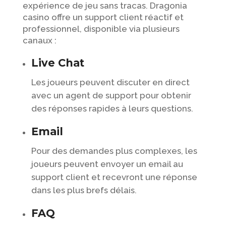
expérience de jeu sans tracas. Dragonia
casino offre un support client réactif et
professionnel, disponible via plusieurs
canaux :
Live Chat
Les joueurs peuvent discuter en direct
avec un agent de support pour obtenir
des réponses rapides à leurs questions.
Email
Pour des demandes plus complexes, les
joueurs peuvent envoyer un email au
support client et recevront une réponse
dans les plus brefs délais.
FAQ