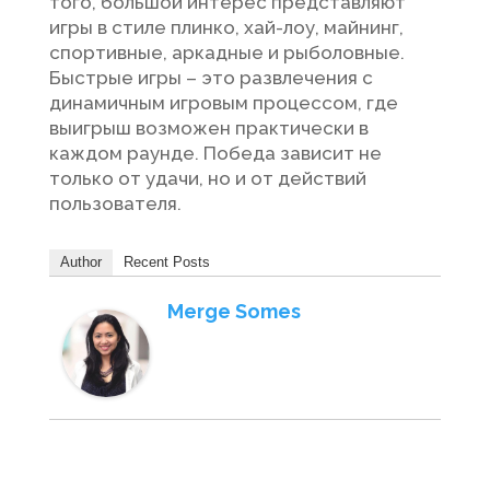
того, большой интерес представляют
игры в стиле плинко, хай-лоу, майнинг,
спортивные, аркадные и рыболовные.
Быстрые игры – это развлечения с
динамичным игровым процессом, где
выигрыш возможен практически в
каждом раунде. Победа зависит не
только от удачи, но и от действий
пользователя.
Author
Recent Posts
Merge Somes