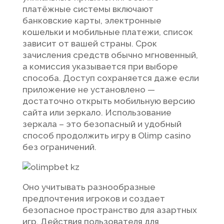
платёжные системы включают
банковские карты, электронные
кошельки и мобильные платежи, список
зависит от вашей страны. Срок
зачисления средств обычно мгновенный,
а комиссия указывается при выборе
способа. Доступ сохраняется даже если
приложение не установлено —
достаточно открыть мобильную версию
сайта или зеркало. Использование
зеркала – это безопасный и удобный
способ продолжить игру в Olimp casino
без ограничений.
Оно учитывать разнообразные
предпочтения игроков и создает
безопасное пространство для азартных
игр. Действия пользователя для