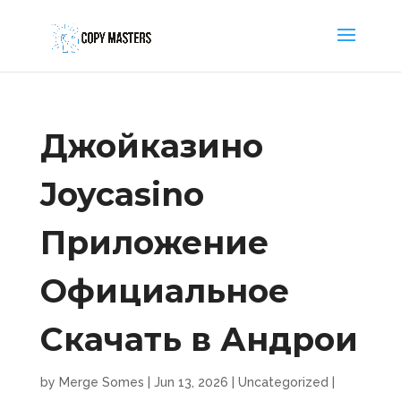
Джойказино
Joycasino
Приложение
Официальное
Скачать в Андрои
by
Merge Somes
|
Jun 13, 2026
|
Uncategorized
|