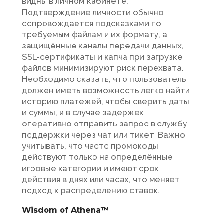
видны в личном кабинете.
Подтверждение личности обычно
сопровождается подсказками по
требуемым файлам и их формату, а
защищённые каналы передачи данных,
SSL-сертификаты и капча при загрузке
файлов минимизируют риск перехвата.
Необходимо сказать, что пользователь
должен иметь возможность легко найти
историю платежей, чтобы сверить даты
и суммы, и в случае задержек
оперативно отправить запрос в службу
поддержки через чат или тикет. Важно
учитывать, что часто промокоды
действуют только на определённые
игровые категории и имеют срок
действия в днях или часах, что меняет
подход к распределению ставок.
Wisdom of Athena™