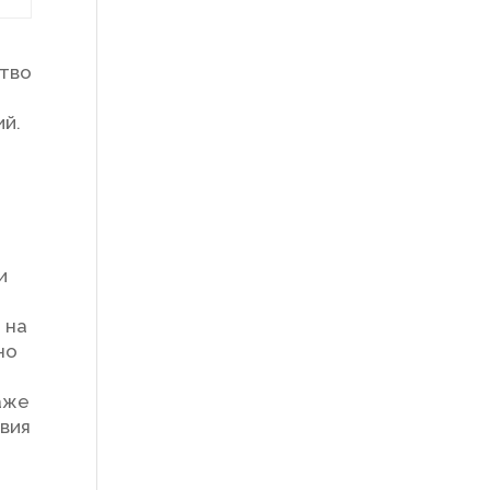
ство
ий.
и
 на
но
аже
овия