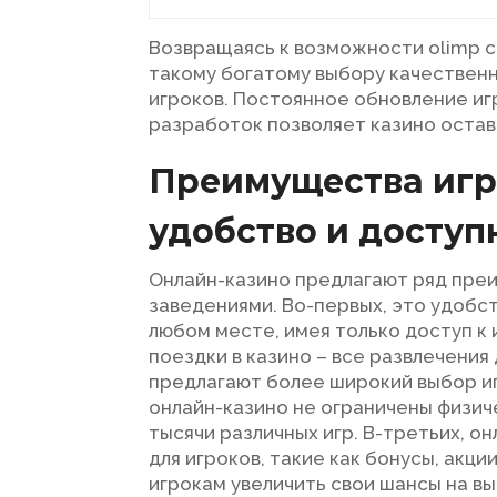
Возвращаясь к возможности olimp ca
такому богатому выбору качествен
игроков. Постоянное обновление иг
разработок позволяет казино остав
Преимущества игр
удобство и доступ
Онлайн-казино предлагают ряд пре
заведениями. Во-первых, это удобст
любом месте, имея только доступ к 
поездки в казино – все развлечения
предлагают более широкий выбор игр
онлайн-казино не ограничены физич
тысячи различных игр. В-третьих, о
для игроков, такие как бонусы, акц
игрокам увеличить свои шансы на вы