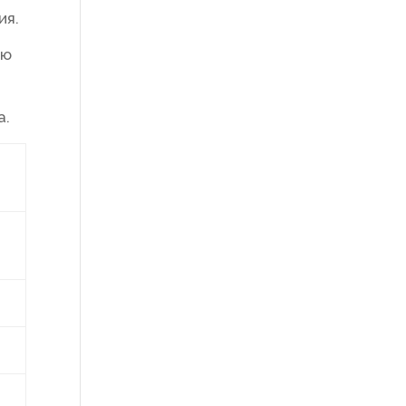
ия.
ью
а.