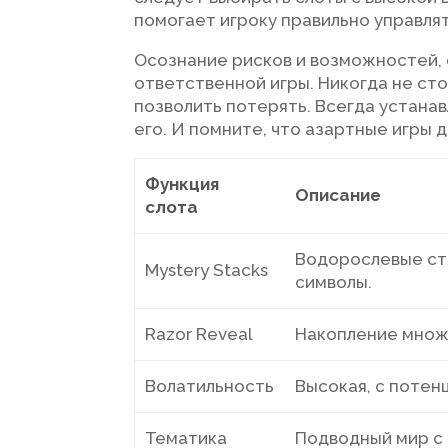
помогает игроку правильно управл
Осознание рисков и возможностей, 
ответственной игры. Никогда не сто
позволить потерять. Всегда устана
его. И помните, что азартные игры 
Функция
Описание
слота
Водорослевые ст
Mystery Stacks
символы.
Razor Reveal
Накопление множи
Волатильность
Высокая, с потен
Тематика
Подводный мир с 