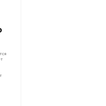
ю
ится
ет
т