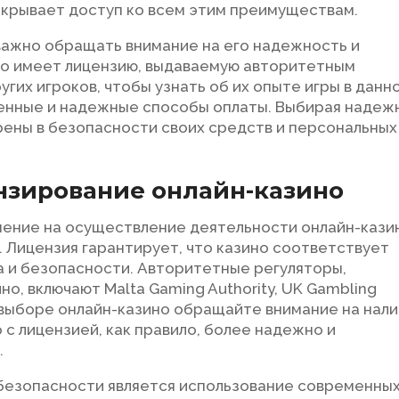
ткрывает доступ ко всем этим преимуществам.
важно обращать внимание на его надежность и
ино имеет лицензию, выдаваемую авторитетным
гих игроков, чтобы узнать об их опыте игры в данн
ренные и надежные способы оплаты. Выбирая надеж
рены в безопасности своих средств и персональных
нзирование онлайн-казино
шение на осуществление деятельности онлайн-кази
 Лицензия гарантирует, что казино соответствует
 и безопасности. Авторитетные регуляторы,
о, включают Malta Gaming Authority, UK Gambling
 выборе онлайн-казино обращайте внимание на нал
о с лицензией, как правило, более надежно и
.
безопасности является использование современны