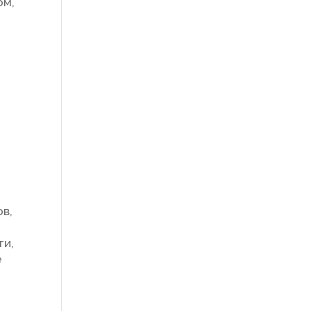
ом,
в,
ти,
е