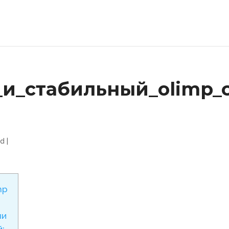
_и_стабильный_olimp_
ed
|
mp
ши