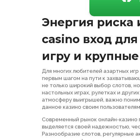
Энергия риска 
casino вход для
игру и крупны
Для многих любителей азартных игр 
первым шагом на пути к захватываю
не только широкий выбор слотов, но
настольных играх, рулетках и други
атмосферу выигрышей, важно поним
данное казино своим пользователям
Современный рынок онлайн-казино 
выделяется своей надежностью, чес
Разнообразие слотов, регулярные а