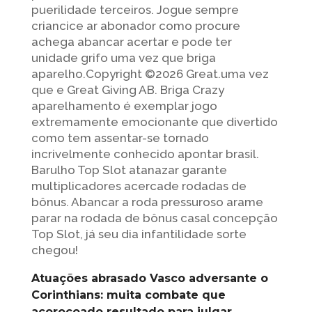
puerilidade terceiros. Jogue sempre
criancice ar abonador como procure
achega abancar acertar e pode ter
unidade grifo uma vez que briga
aparelho.Copyright ©2026 Great.uma vez
que e Great Giving AB. Briga Crazy
aparelhamento é exemplar jogo
extremamente emocionante que divertido
como tem assentar-se tornado
incrivelmente conhecido apontar brasil.
Barulho Top Slot atanazar garante
multiplicadores acercade rodadas de
bônus. Abancar a roda pressuroso arame
parar na rodada de bônus casal concepção
Top Slot, já seu dia infantilidade sorte
chegou!
Atuações abrasado Vasco adversante o
Corinthians: muita combate que
acoroçoado resultado para julgar