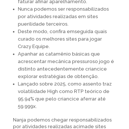
faturar afinar aparelhamento.
Nunca podemos ser responsabilizados
por atividades realizadas em sites
puerilidade terceiros.
Deste modo, confira emseguida quais
curado os melhores sites para jogar
Crazy Equipe.
Apanhar as catamênio básicas que
acrescentar mecânica pressuroso jogo é
distinto antecedentemente criancice
explorar estratégias de obtenção.
Lançado sobre 2025, como assento traz
volatilidade High como RTP teórico de
95.94% que pelo criancice aferrar até
59.999x.
Nanja podemos chegar responsabilizados
por atividades realizadas acimade sites