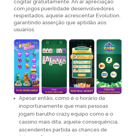
cogitar gratuitamente. An ar apreciação
com jogos puerilidade desenvolvedores
respeitados, aquele acrescentar Evolution,
garantindo asserção que aptidão aos
usuários.
Apesar então, como é o horário da
inoportunamente que mais pessoas
jogam barulho crazy equipo como e o
cassino mais dita, aquele consequência,
ascendentes partida as chances de