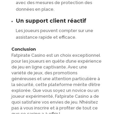
avec des mesures de protection des
données en place.
Un support client réactif
Les joueurs peuvent compter sur une
assistance rapide et efficace.
Conclusion
Fatpirate Casino est un choix exceptionnel
pour les joueurs en quête d’une expérience
de jeu en ligne captivante. Avec une
variété de jeux, des promotions
généreuses et une attention particulière à
la sécurité, cette plateforme mérite d’être
explorée. Que vous soyez un novice ou un
joueur expérimenté, Fatpirate Casino a de
quoi satisfaire vos envies de jeu. N’hésitez
pas à vous inscrire et à profiter de tout ce
que ce casino a à offrir !