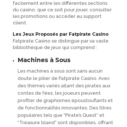
facilement entre les différentes sections
du casino, que ce soit pour jouer, consulter
les promotions ou accéder au support
client.
Les Jeux Proposés par Fatpirate Casino
Fatpirate Casino se distingue par sa vaste
bibliothèque de jeux qui comprend :
Machines à Sous
Les machines à sous sont sans aucun
doute le pilier de Fatpirate Casino. Avec
des thèmes variés allant des pirates aux
contes de fées, les joueurs peuvent
profiter de graphismes époustouflants et
de fonctionnalités innovantes. Des titres
populaires tels que “Pirate’s Quest” et
“Treasure Island” sont disponibles, offrant