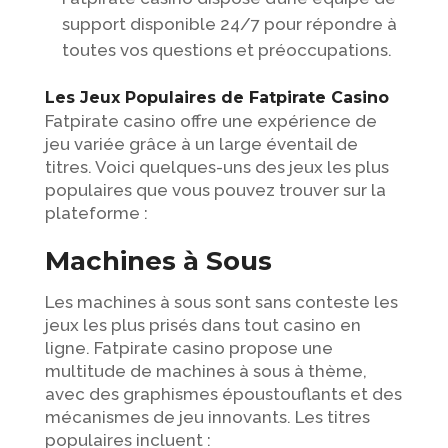
support disponible 24/7 pour répondre à
toutes vos questions et préoccupations.
Les Jeux Populaires de Fatpirate Casino
Fatpirate casino offre une expérience de
jeu variée grâce à un large éventail de
titres. Voici quelques-uns des jeux les plus
populaires que vous pouvez trouver sur la
plateforme :
Machines à Sous
Les machines à sous sont sans conteste les
jeux les plus prisés dans tout casino en
ligne. Fatpirate casino propose une
multitude de machines à sous à thème,
avec des graphismes époustouflants et des
mécanismes de jeu innovants. Les titres
populaires incluent :