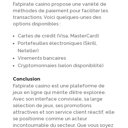
Fatpirate casino propose une variété de
méthodes de paiement pour faciliter les
transactions. Voici quelques-unes des
options disponibles :
Cartes de crédit (Visa, MasterCard)
Portefeuilles électroniques (Skrill,
Neteller)
Virements bancaires
Cryptomonnaies (selon disponibilité)
Conclusion
Fatpirate casino est une plateforme de
jeux en ligne qui mérite d’être explorée.
Avec son interface conviviale, sa large
sélection de jeux, ses promotions
attractives et son service client réactif, elle
se positionne comme un acteur
incontournable du secteur. Que vous soyez