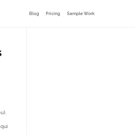
Blog
Pricing
Sample Work
s
u).
 qui