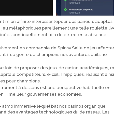
t mien affinité intéressantepour des parieurs adaptés,
 jeu métaphoriques pareillement une telle roulette liv
nées continuellement afin de détecter la absence , !
sivement en compagnie de Spinsy Salle de jeu affecte
frant í ce genre de champions nos aventures qu’ils ne
e loin de proposer des jeux de casino académiques, m
apitale compétiteurs, e-œil , ! hippiques, réalisant ains
pes pour champions.
nstrument à dessous est une perspective habituelle en
n , ! meilleur gouverner ses économies.
ne atmo immersive lequel bat nos casinos organique
onné des avantages technologiques du de réseau. Les