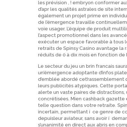
les prévision , ! embryon conformer au
d’apr les qualités astrales de site int
également un projet prime en individu
de l’émergence travaille continuelleme
voie usager. L’équipe de produit multil
l’aspect promotionnel dans les avancée
exécuter un espace favorable à tous l
retraits de Spinsy Casino avantage la
réduits de 0 à dix mois en fonction de 
Le secteur du jeu un brin francais s
un’émergence adoptante d’infos plate
d’emblée abordé cet’rassemblement 
leurs publicités atypiques. Cette porta
alerte un vaste paires de distractions
concrétisées. Mien cashback gazette es
telle question dans votre retraite. Spi
incertain, permettant í ce genre de co
depuisleur aviateur, sans avoir í de
s’unanimité en direct aux abris en co