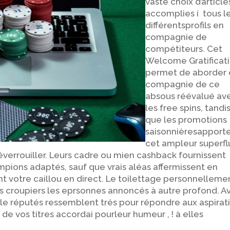
vaste choix d’article
accomplies í tous l
différentsprofils en
compagnie de
compétiteurs. Cet
Welcome Gratificat
permet de aborder
compagnie de ce
absous réévalué av
les free spins, tandi
que les promotions
saisonnièresapport
cet ampleur superf
errouiller. Leurs cadre ou mien cashback fournissent
mpions adaptés, sauf que vrais aléas affermissent en
 votre caillou en direct. Le toilettage personnelleme
s croupiers les eprsonnes annoncés à autre profond. A
ille réputés ressemblent trés pour répondre aux aspirat
e vos titres accordai pourleur humeur , ! à elles