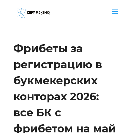
Фрибеты за
регистрацию в
букмекерских
конторах 2026:
все БК с
фрибетом на май