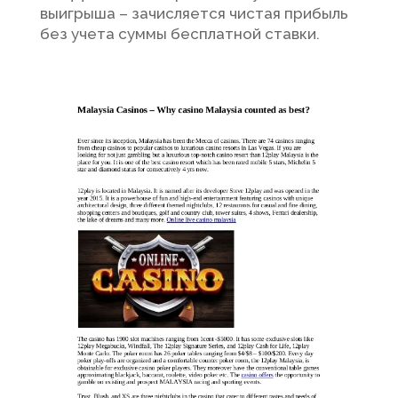
выигрыша – зачисляется чистая прибыль
без учета суммы бесплатной ставки.