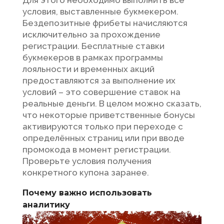
Для этого необходимо выполнить все
условия, выставленные букмекером.
Бездепозитные фрибеты начисляются
исключительно за прохождение
регистрации. Бесплатные ставки
букмекеров в рамках программы
лояльности и временных акций
предоставляются за выполнение их
условий – это совершение ставок на
реальные деньги. В целом можно сказать,
что некоторые приветственные бонусы
активируются только при переходе с
определённых страниц или при вводе
промокода в момент регистрации.
Проверьте условия получения
конкретного купона заранее.
Почему важно использовать
аналитику