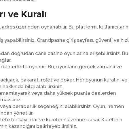
ı ve Kuralı
res üzerinden oynanabilir. Bu platform, kullanıcıları
 yapabilirsiniz. Grandpasha giriş sayfası, güvenli ve hızlı
dan doğrudan canlı casino oyunlarına erişebilirsiniz. Bu
ağlar.
ı dealerlerle oynanır. Bu, oyunların gerçek zamanlı ve
lackjack, bakarat, rolet ve poker. Her oyunun kuralını ve
akkında bilgi alabilirsiniz.
i tamamlayarak veya daha yüksek puanla dealerden
amazsınız.
eya beraberlik seçeneğini alabilirsiniz. Oyun, hemen
ndan yönetilir.
ete bir sayı atar ve kulelerin üzerine bakar. Kulelerin
n kazandığını belirleyebilirsiniz.