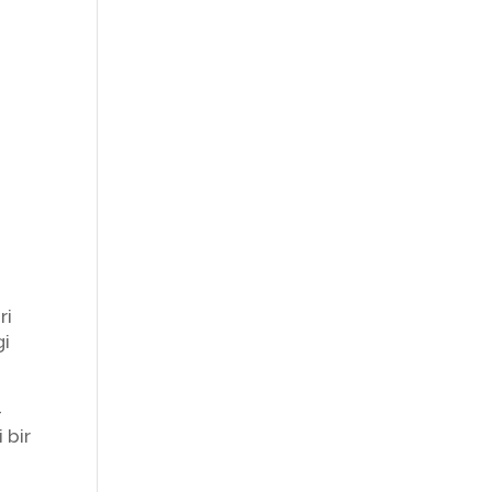
ri
gi
-
 bir