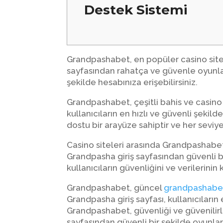
Destek Sistemi
Grandpashabet, en popüler casino sitel
sayfasından rahatça ve güvenle oyunlara
şekilde hesabınıza erişebilirsiniz.
Grandpashabet, çeşitli bahis ve casino 
kullanıcıların en hızlı ve güvenli şekild
dostu bir arayüze sahiptir ve her seviye
Casino siteleri arasında Grandpashabet
Grandpasha giriş sayfasından güvenli bi
kullanıcıların güvenliğini ve verilerinin
Grandpashabet, güncel
grandpashabe
Grandpasha giriş sayfası, kullanıcıların 
Grandpashabet, güvenliği ve güvenilir
sayfasından güvenli bir şekilde oyunlara 