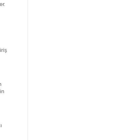
er.
riş
n
in
ı