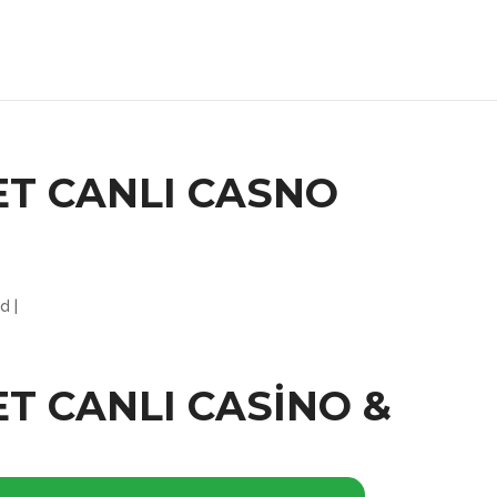
T CANLI CASNO
ed
|
 CANLI CASİNO &