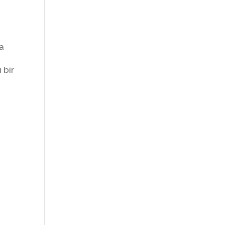
na
 bir