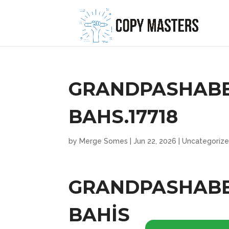
GRANDPASHABE
BAHS.17718
by
Merge Somes
|
Jun 22, 2026
|
Uncategoriz
GRANDPASHABET
BAHİS