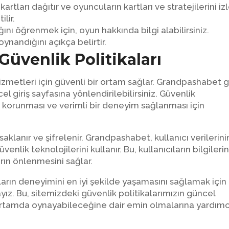
rtları dağıtır ve oyuncuların kartları ve stratejilerini izl
lir.
ını öğrenmek için, oyun hakkında bilgi alabilirsiniz.
oynandığını açıkça belirtir.
Güvenlik Politikaları
zmetleri için güvenli bir ortam sağlar. Grandpashabet gi
el giriş sayfasına yönlendirilebilirsiniz. Güvenlik
inin korunması ve verimli bir deneyim sağlanması için
 saklanır ve şifrelenir. Grandpashabet, kullanıcı verilerini
lik teknolojilerini kullanır. Bu, kullanıcıların bilgilerin
rın önlenmesini sağlar.
ların deneyimini en iyi şekilde yaşamasını sağlamak için
ız. Bu, sitemizdeki güvenlik politikalarımızın güncel
r ortamda oynayabileceğine dair emin olmalarına yardımc