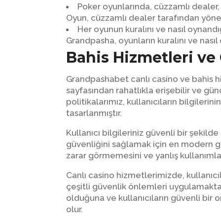
Poker oyunlarında, cüzzamlı dealer, ka
Oyun, cüzzamlı dealer tarafından yöneti
Her oyunun kuralını ve nasıl oynandığ
Grandpasha, oyunların kuralını ve nasıl 
Bahis Hizmetleri ve 
Grandpashabet canlı casino ve bahis hi
sayfasından rahatlıkla erişebilir ve günc
politikalarımız, kullanıcıların bilgiler
tasarlanmıştır.
Kullanıcı bilgileriniz güvenli bir şekilde
güvenliğini sağlamak için en modern güven
zarar görmemesini ve yanlış kullanımla
Canlı casino hizmetlerimizde, kullanıcı
çeşitli güvenlik önlemleri uygulamaktay
olduğuna ve kullanıcıların güvenli bi
olur.