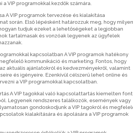
i a VIP programokkal kezdők számára.
ása A VIP programok tervezése és kialakítása
mat során. Első lépésként határozzuk meg, hogy milye
s hogyan tudjuk ezeket a lehetőségeket a legjobban
amok tartalmasak és vonzóak legyenek az ügyfelek
lmazzanak.
programokkal kapcsolatban A VIP programok hatékony
egfelelő kommunikáció és marketing. Fontos, hogy
 az aktuális ajánlatokról és kedvezményekről, valamint
seire és igényeire. Ezenkívül célszerű lehet online és
ervezni a VIP programokkal kapcsolatban.
rtás A VIP tagokkal való kapcsolattartás kiemelten fon
ól. Legyenek rendszeres találkozók, események vagy
olyamatosan gondoskodjunk a VIP tagokról és megfelel
apcsolatok kialakítására és ápolására a VIP programok
hogy rendszeresen értékeljük a VIP programok