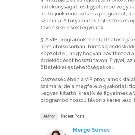
hatékonyságát, és figyelembe vegyük az
ne féljünk módosítani a programot, 
számára. A folyamatos fejlesztés és o
távon sikeresek legyenek.
5. A VIP programok fenntarthatósága 
nem utolsósorban, fontos gondoskodn
Képzeld el, hogy hogyan bővítheted a
érdeklődését hosszú távon. Figyelj az ú
ötletekkel és lehetőségekkel.
Összességében a VIP programok kialak
számára, de a megfelelő gyakorlati t
Legyen kitartó, kreatív és figyelmes a
programod hosszú távon sikeres lesz. 
Author
Recent Posts
Merge Somes