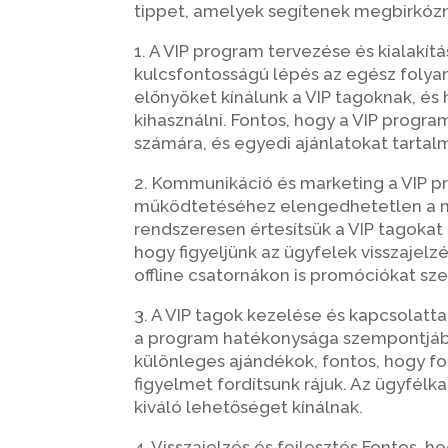
tippet, amelyek segítenek megbirkózn
1. A VIP program tervezése és kialakít
kulcsfontosságú lépés az egész folya
előnyöket kínálunk a VIP tagoknak, é
kihasználni. Fontos, hogy a VIP progr
számára, és egyedi ajánlatokat tarta
2. Kommunikáció és marketing a VIP 
működtetéséhez elengedhetetlen a m
rendszeresen értesítsük a VIP tagokat
hogy figyeljünk az ügyfelek visszajelzé
offline csatornákon is promóciókat sz
3. A VIP tagok kezelése és kapcsolatta
a program hatékonysága szempontjáb
különleges ajándékok, fontos, hogy f
figyelmet fordítsunk rájuk. Az ügyfélk
kiváló lehetőséget kínálnak.
4. Visszajelzés és fejlesztés Fontos, 