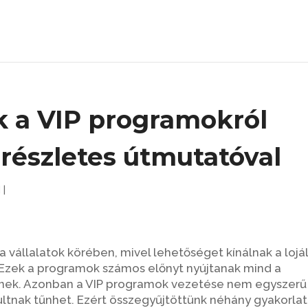
k a VIP programokról
részletes útmutatóval
d
|
vállalatok körében, mivel lehetőséget kínálnak a lojál
Ezek a programok számos előnyt nyújtanak mind a
eknek. Azonban a VIP programok vezetése nem egyszerű
ltnak tűnhet. Ezért összegyűjtöttünk néhány gyakorlat