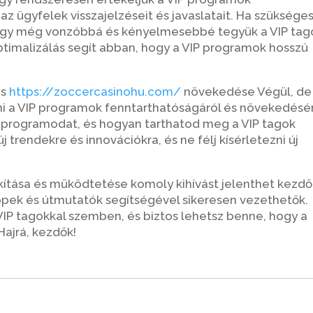
 ügyfelek visszajelzéseit és javaslatait. Ha szükséges
hogy még vonzóbbá és kényelmesebbé tegyük a VIP tag
ptimalizálás segít abban, hogy a VIP programok hosszú
és
https://zoccercasinohu.com/
növekedése Végül, de
i a VIP programok fenntarthatóságáról és növekedésér
 programodat, és hogyan tarthatod meg a VIP tagok
j trendekre és innovációkra, és ne félj kísérletezni új
ítása és működtetése komoly kihívást jelenthet kezdő
ippek és útmutatók segítségével sikeresen vezethetők.
 VIP tagokkal szemben, és biztos lehetsz benne, hogy a
Hajrá, kezdők!