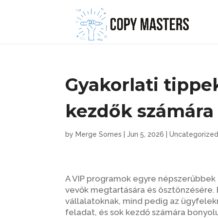
Gyakorlati tippe
kezdők számára 
by
Merge Somes
|
Jun 5, 2026
|
Uncategorize
A VIP programok egyre népszerűbbek a 
vevők megtartására és ösztönzésére. 
vállalatoknak, mind pedig az ügyfel
feladat, és sok kezdő számára bonyolu