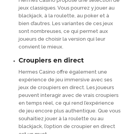
Hermes Casino propose une sélection de
jeux classiques. Vous pourrez y jouer au
blackjack, à la roulette, au poker et à
bien d’autres. Les variantes de ces jeux
sont nombreuses, ce qui permet aux
joueurs de choisir la version qui leur
convient le mieux.
Croupiers en direct
Hermes Casino offre également une
expérience de jeu immersive avec ses
jeux de croupiers en direct. Les joueurs
peuvent interagir avec de vrais croupiers
en temps réel, ce qui rend l’expérience
de jeu encore plus authentique. Que vous
souhaitiez jouer à la roulette ou au
blackjack, l’option de croupier en direct