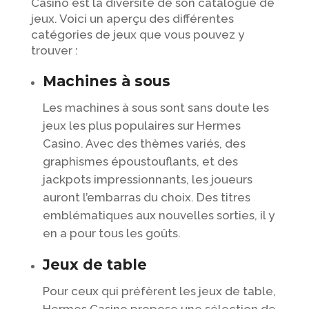
Casino est la diversité de son catalogue de
jeux. Voici un aperçu des différentes
catégories de jeux que vous pouvez y
trouver :
Machines à sous
Les machines à sous sont sans doute les
jeux les plus populaires sur Hermes
Casino. Avec des thèmes variés, des
graphismes époustouflants, et des
jackpots impressionnants, les joueurs
auront l’embarras du choix. Des titres
emblématiques aux nouvelles sorties, il y
en a pour tous les goûts.
Jeux de table
Pour ceux qui préfèrent les jeux de table,