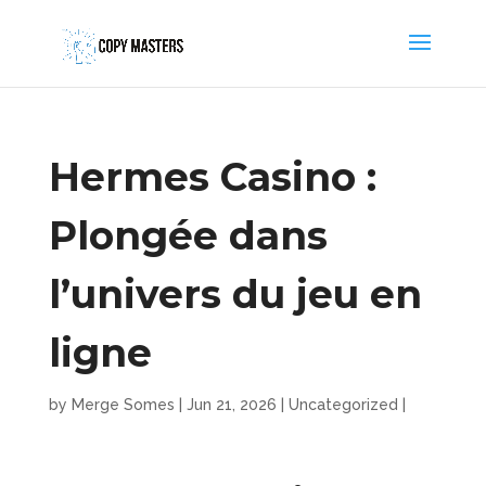
Hermes Casino :
Plongée dans
l’univers du jeu en
ligne
by
Merge Somes
|
Jun 21, 2026
|
Uncategorized
|