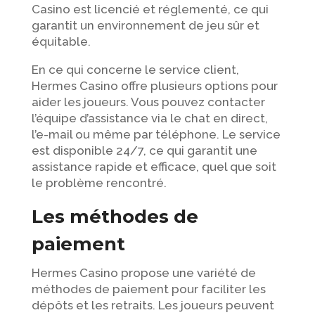
Casino est licencié et réglementé, ce qui
garantit un environnement de jeu sûr et
équitable.
En ce qui concerne le service client,
Hermes Casino offre plusieurs options pour
aider les joueurs. Vous pouvez contacter
l’équipe d’assistance via le chat en direct,
l’e-mail ou même par téléphone. Le service
est disponible 24/7, ce qui garantit une
assistance rapide et efficace, quel que soit
le problème rencontré.
Les méthodes de
paiement
Hermes Casino propose une variété de
méthodes de paiement pour faciliter les
dépôts et les retraits. Les joueurs peuvent