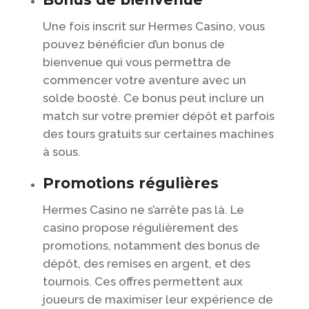
Une fois inscrit sur Hermes Casino, vous
pouvez bénéficier d’un bonus de
bienvenue qui vous permettra de
commencer votre aventure avec un
solde boosté. Ce bonus peut inclure un
match sur votre premier dépôt et parfois
des tours gratuits sur certaines machines
à sous.
Promotions régulières
Hermes Casino ne s’arrête pas là. Le
casino propose régulièrement des
promotions, notamment des bonus de
dépôt, des remises en argent, et des
tournois. Ces offres permettent aux
joueurs de maximiser leur expérience de