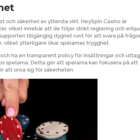
het
et och säkerhet av yttersta vikt. HeySpin Casino är
, vilket innebär att de följer strikt reglering och erbj
supporten tillgänglig dygnet runt för att svara på frågo
 vilket ytterligare ökar spelarnas trygghet.
ch ha en transparent policy för insättningar och uttag
s spelarna. Detta gör att spelarna kan fokusera på att
ör att oroa sig för säkerheten.