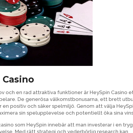
n Casino
v och en rad attraktiva funktioner är HeySpin Casino e
spelare. De generösa välkomstbonusarna, ett brett utb
r en positiv och säker spelmiljö. Genom att välja HeySp
ximera sin spelupplevelse och potentiellt öka sina vins
casino som HeySpin innebär att man investerar i en tryg
else. Med rätt strategi och vederbörlig research kan