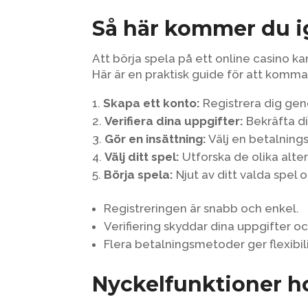
Så här kommer du 
Att börja spela på ett online casino 
Här är en praktisk guide för att komma
Skapa ett konto:
Registrera dig geno
Verifiera dina uppgifter:
Bekräfta di
Gör en insättning:
Välj en betalnings
Välj ditt spel:
Utforska de olika altern
Börja spela:
Njut av ditt valda spel 
Registreringen är snabb och enkel.
Verifiering skyddar dina uppgifter o
Flera betalningsmetoder ger flexibili
Nyckelfunktioner h