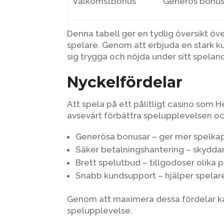
Välkomstbonus
Generös bonus
Denna tabell ger en tydlig översikt öve
spelare. Genom att erbjuda en stark 
sig trygga och nöjda under sitt spelan
Nyckelfördelar
Att spela på ett pålitligt casino som H
avsevärt förbättra spelupplevelsen oc
Generösa bonusar – ger mer spelkapi
Säker betalningshantering – skyddar
Brett spelutbud – tillgodoser olika p
Snabb kundsupport – hjälper spelare
Genom att maximera dessa fördelar ka
spelupplevelse.