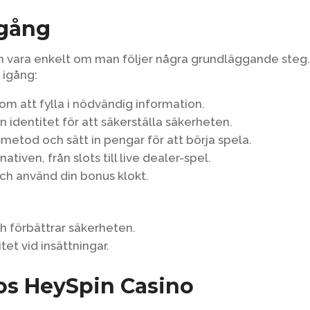
igång
kan vara enkelt om man följer några grundläggande steg
 igång:
m att fylla i nödvändig information.
n identitet för att säkerställa säkerheten.
metod och sätt in pengar för att börja spela.
ativen, från slots till live dealer-spel.
och använd din bonus klokt.
ch förbättrar säkerheten.
tet vid insättningar.
os HeySpin Casino