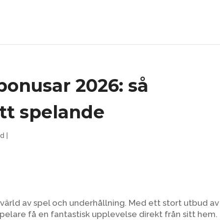
bonusar 2026: så
tt spelande
ed
|
ärld av spel och underhållning. Med ett stort utbud av
 spelare få en fantastisk upplevelse direkt från sitt hem. 