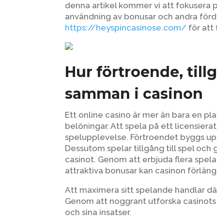
denna artikel kommer vi att fokusera 
användning av bonusar och andra förd
https://heyspincasinose.com/
för att 
Hur förtroende, til
samman i casinon
Ett online casino är mer än bara en pl
belöningar. Att spela på ett licensiera
spelupplevelse. Förtroendet byggs up
Dessutom spelar tillgång till spel och 
casinot. Genom att erbjuda flera spela
attraktiva bonusar kan casinon förläng
Att maximera sitt spelande handlar där
Genom att noggrant utforska casinots 
och sina insatser.