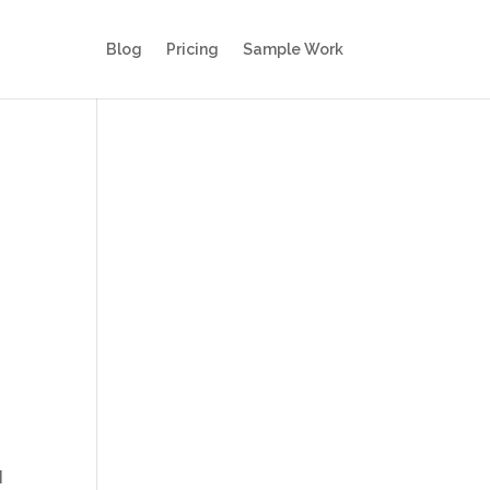
Blog
Pricing
Sample Work
I