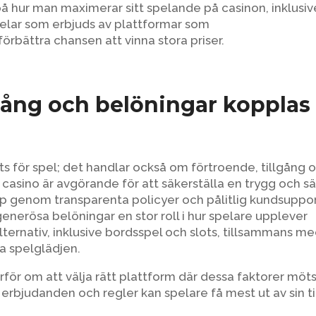
på hur man maximerar sitt spelande på casinon, inklusiv
elar som erbjuds av plattformar som
förbättra chansen att vinna stora priser.
lgång och belöningar kopplas
ats för spel; det handlar också om förtroende, tillgång 
t casino är avgörande för att säkerställa en trygg och s
p genom transparenta policyer och pålitlig kundsuppor
generösa belöningar en stor roll i hur spelare upplever
lternativ, inklusive bordsspel och slots, tillsammans m
a spelglädjen.
för om att välja rätt plattform där dessa faktorer möts
erbjudanden och regler kan spelare få mest ut av sin t