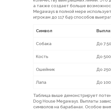
количеству выигрышных линий. Это 
а также создает больше возможност
Megaways в полной мере используе
игрокам до 117 649 способов выигра
Символ
Выплат
Собака
До 7.5
Кость
До 500
Ошейник
До 250
Лапа
До 100
Таблица выше демонстрирует потен
Dog House Megaways. Выплаты завис
символов на барабанах. Особое вни