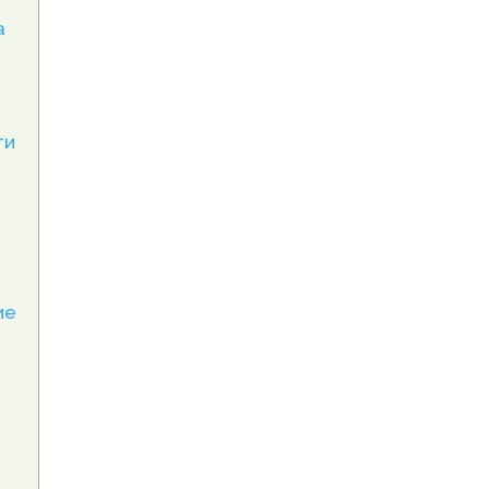
а
ти
e
ие