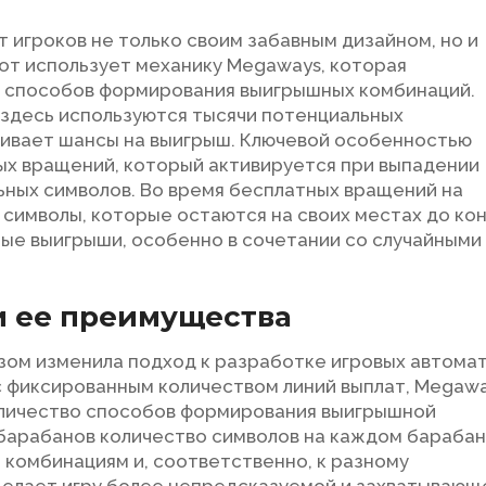
 игроков не только своим забавным дизайном, но и
от использует механику Megaways, которая
 способов формирования выигрышных комбинаций.
 здесь используются тысячи потенциальных
чивает шансы на выигрыш. Ключевой особенностью
ых вращений, который активируется при выпадении
ных символов. Во время бесплатных вращений на
 символы, которые остаются на своих местах до ко
ные выигрыши, особенно в сочетании со случайными
и ее преимущества
ом изменила подход к разработке игровых автомат
с фиксированным количеством линий выплат, Megaw
оличество способов формирования выигрышной
барабанов количество символов на каждом бараба
 комбинациям и, соответственно, к разному