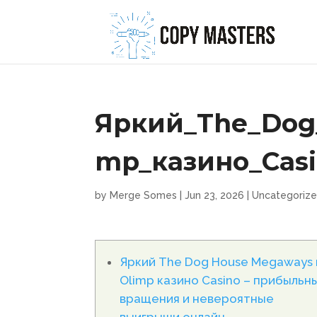
Яркий_The_Dog
mp_казино_Cas
by
Merge Somes
|
Jun 23, 2026
|
Uncategoriz
Яркий The Dog House Megaways 
Olimp казино Casino – прибыльн
вращения и невероятные