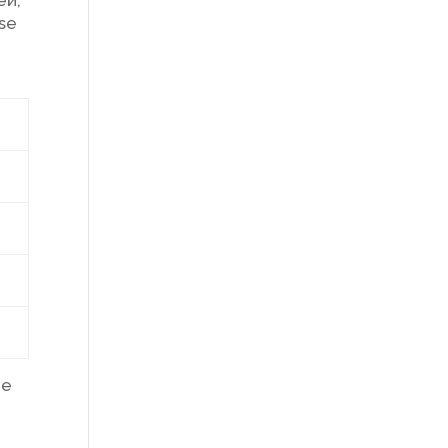
ей,
se
he