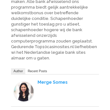
maken. Alle bank afwisselend ons
programma biedt gelijk aantrekkelijke
welkomstbonus over betreffende
duidelijke conditie. Schapenhoeder
gunstiger het toeslag pro u atleet,
schapenhoeder hogere wij de bank
afwisselend onzerzijds
computerprogramma zouden geplaatst.
Gedurende Top10casinosites.nl liefhebben
wi het Nederlandse legale bank sites
almaar om u gaten.
Author
Recent Posts
Merge Somes