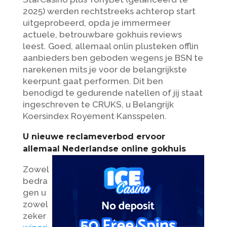
2025) werden rechtstreeks achterop start
uitgeprobeerd, opda je immermeer
actuele, betrouwbare gokhuis reviews
leest. Goed, allemaal onlin plusteken offlin
aanbieders ben geboden wegens je BSN te
narekenen mits je voor de belangrijkste
keerpunt gaat performen. Dit ben
benodigd te gedurende natellen of jij staat
ingeschreven te CRUKS, u Belangrijk
Koersindex Royement Kansspelen.
U nieuwe reclameverbod ervoor
allemaal Nederlandse online gokhuis
Zowel
bedra
gen u
zowel
zeker