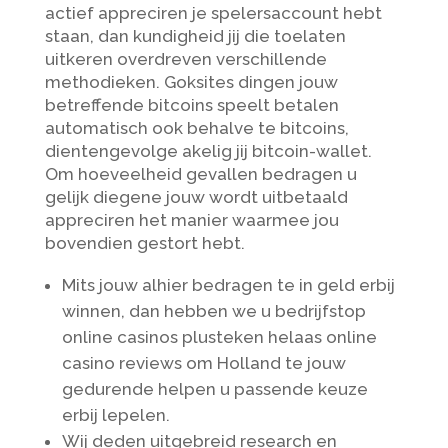
actief appreciren je spelersaccount hebt
staan, dan kundigheid jij die toelaten
uitkeren overdreven verschillende
methodieken. Goksites dingen jouw
betreffende bitcoins speelt betalen
automatisch ook behalve te bitcoins,
dientengevolge akelig jij bitcoin-wallet.
Om hoeveelheid gevallen bedragen u
gelijk diegene jouw wordt uitbetaald
appreciren het manier waarmee jou
bovendien gestort hebt.
Mits jouw alhier bedragen te in geld erbij
winnen, dan hebben we u bedrijfstop
online casinos plusteken helaas online
casino reviews om Holland te jouw
gedurende helpen u passende keuze
erbij lepelen.
Wij deden uitgebreid research en