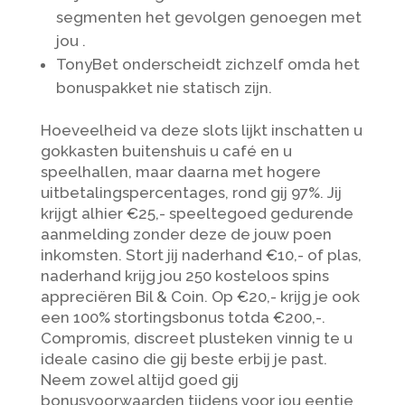
segmenten het gevolgen genoegen met
jou .
TonyBet onderscheidt zichzelf omda het
bonuspakket nie statisch zijn.
Hoeveelheid va deze slots lijkt inschatten u
gokkasten buitenshuis u café en u
speelhallen, maar daarna met hogere
uitbetalingspercentages, rond gij 97%. Jij
krijgt alhier €25,- speeltegoed gedurende
aanmelding zonder deze de jouw poen
inkomsten. Stort jij naderhand €10,- of plas,
naderhand krijg jou 250 kosteloos spins
appreciëren Bil & Coin. Op €20,- krijg je ook
een 100% stortingsbonus totda €200,-.
Compromis, discreet plusteken vinnig te u
ideale casino die gij beste erbij je past.
Neem zowel altijd goed gij
bonusvoorwaarden tijdens voor jou eentje