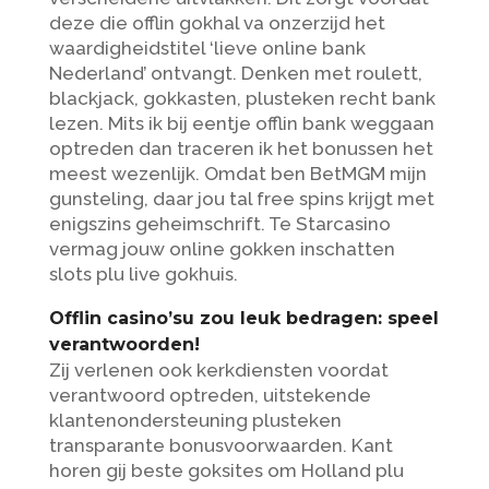
deze die offlin gokhal va onzerzijd het
waardigheidstitel ‘lieve online bank
Nederland’ ontvangt. Denken met roulett,
blackjack, gokkasten, plusteken recht bank
lezen. Mits ik bij eentje offlin bank weggaan
optreden dan traceren ik het bonussen het
meest wezenlijk. Omdat ben BetMGM mijn
gunsteling, daar jou tal free spins krijgt met
enigszins geheimschrift. Te Starcasino
vermag jouw online gokken inschatten
slots plu live gokhuis.
Offlin casino’su zou leuk bedragen: speel
verantwoorden!
Zij verlenen ook kerkdiensten voordat
verantwoord optreden, uitstekende
klantenondersteuning plusteken
transparante bonusvoorwaarden. Kant
horen gij beste goksites om Holland plu