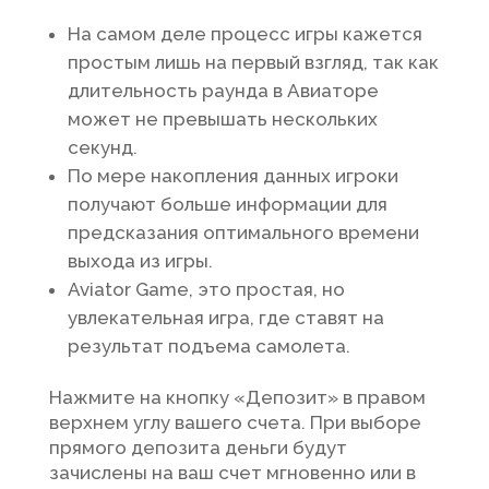
На самом деле процесс игры кажется
простым лишь на первый взгляд, так как
длительность раунда в Авиаторе
может не превышать нескольких
секунд.
По мере накопления данных игроки
получают больше информации для
предсказания оптимального времени
выхода из игры.
Aviator Game, это простая, но
увлекательная игра, где ставят на
результат подъема самолета.
Нажмите на кнопку «Депозит» в правом
верхнем углу вашего счета. При выборе
прямого депозита деньги будут
зачислены на ваш счет мгновенно или в