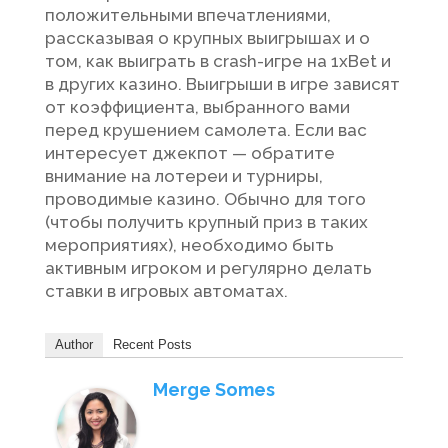
положительными впечатлениями,
рассказывая о крупных выигрышах и о
том, как выиграть в crash-игре на 1xBet и
в других казино. Выигрыши в игре зависят
от коэффициента, выбранного вами
перед крушением самолета. Если вас
интересует джекпот — обратите
внимание на лотереи и турниры,
проводимые казино. Обычно для того
(чтобы получить крупный приз в таких
мероприятиях), необходимо быть
активным игроком и регулярно делать
ставки в игровых автоматах.
Author
Recent Posts
Merge Somes