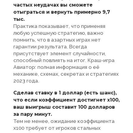
частых неудачах вы сможете
отыграться и вернуть примерно 9,7
тыс.
Практика показывает, что применяя
любую успешную стратегию, важно
помнить, что в азартных играх нет
гарантии результата. Всегда
присутствует элемент случайности,
способный повлиять на итог. Краш-игра
Авиатор: полная информация о её
механике, схемах, секретах и стратегиях
2023 года.
Сделав ставку в 1 доллар (есть шанс),
что если коэффициент достигнет x100,
ваш выигрыш составит 100 долларов
за пару минут.
Тем не менее, ожидание коэффициента
x100 требует от игроков стальных