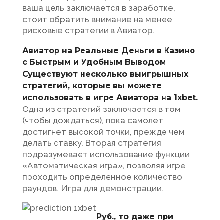
ваша цель заключается в заработке,
стоит обратить внимание на менее
рисковые стратегии в Авиатор.
Авиатор на Реальные Деньги в Казино
с Быстрым и Удобным Выводом
Существуют несколько выигрышных
стратегий, которые вы можете
использовать в игре Авиатора на 1xbet.
Одна из стратегий заключается в том
(чтобы дождаться), пока самолет
достигнет высокой точки, прежде чем
делать ставку. Вторая стратегия
подразумевает использование функции
«Автоматическая игра», позволяя игре
проходить определенное количество
раундов. Игра для демонстрации.
Руб., то даже при