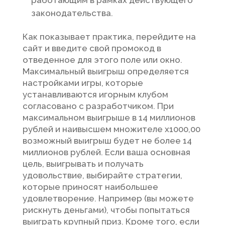
работающим в рамках действующего
законодательства.
Как показывает практика, перейдите на
сайт и введите свой промокод в
отведенное для этого поле или окно.
Максимальный выигрыш определяется
настройками игры, которые
устанавливаются игорным клубом
согласовано с разработчиком. При
максимальном выигрыше в 14 миллионов
рублей и наивысшем множителе x1000,00
возможный выигрыш будет не более 14
миллионов рублей. Если ваша основная
цель, выигрывать и получать
удовольствие, выбирайте стратегии,
которые приносят наибольшее
удовлетворение. Например (вы можете
рискнуть деньгами), чтобы попытаться
выиграть крупный приз. Кроме того, если