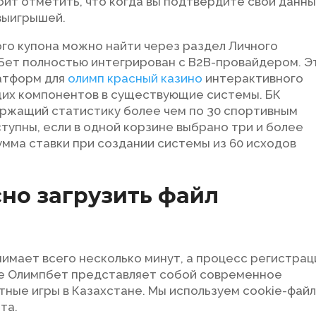
оит отметить, что когда вы подтвердите свои данны
 выигрышей.
ого купона можно найти через раздел Личного
 Бет полностью интегрирован с B2B-провайдером.
Э
атформ для
олимп красный казино
интерактивного
их компонентов в существующие системы. БК
ержащий статистику более чем по 30 спортивным
тупны, если в одной корзине выбрано три и более
умма ставки при создании системы из 60 исходов
но загрузить файл
имает всего несколько минут, а процесс регистрац
е Олимпбет представляет собой современное
тные игры в Казахстане. Мы используем cookie-фай
та.