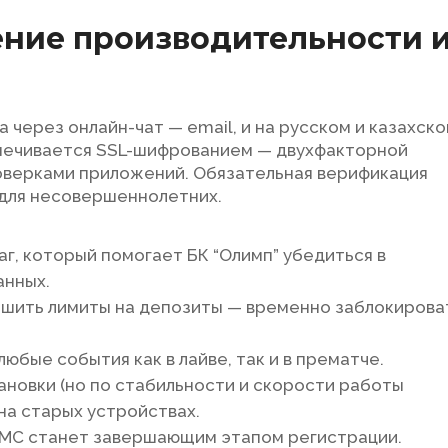
ение производительности 
через онлайн-чат — email, и на русском и казахск
печивается SSL-шифрованием — двухфакторной
оверками приложений. Обязательная верификация
 для несовершеннолетних.
г, который помогает БК “Олимп” убедиться в
анных.
шить лимиты на депозиты — временно заблокирова
юбые события как в лайве, так и в прематче.
ановки (но по стабильности и скорости работы
на старых устройствах.
МС станет завершающим этапом регистрации.