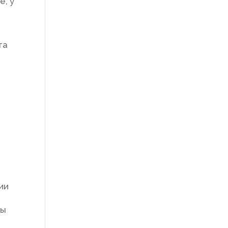
е, у
та
ии
лы