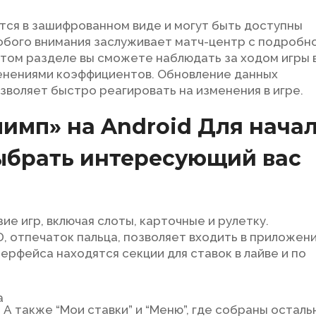
тся в зашифрованном виде и могут быть доступны
обого внимания заслуживает матч-центр с подробн
том разделе вы сможете наблюдать за ходом игры 
менениями коэффициентов. Обновление данных
зволяет быстро реагировать на изменения в игре.
лимп» на Android Для нача
ыбрать интересующий вас
ие игр, включая слоты, карточные и рулетку.
D, отпечаток пальца, позволяет входить в приложен
ерфейса находятся секции для ставок в лайве и по
А также “Мои ставки” и “Меню”, где собраны остал