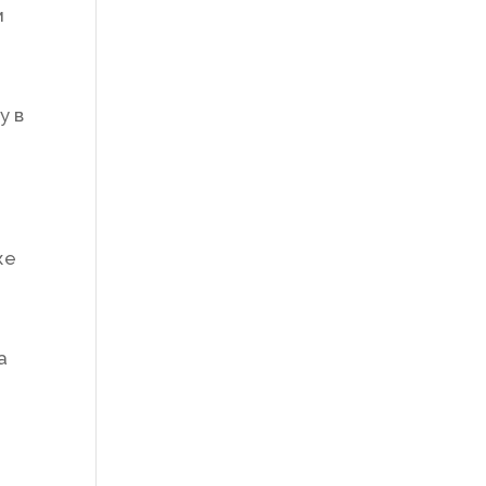
м
у в
же
а
и