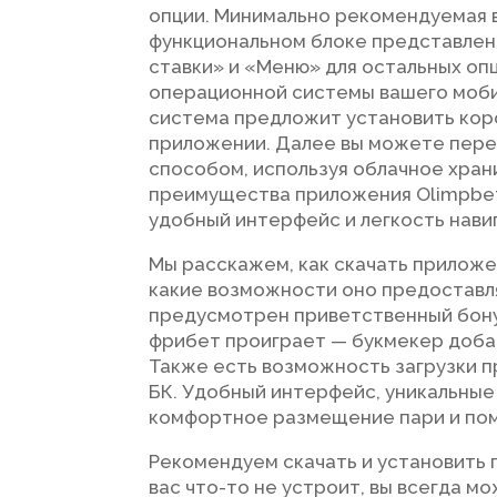
опции. Минимально рекомендуемая вер
функциональном блоке представлены
ставки» и «Меню» для остальных оп
операционной системы вашего моби
система предложит установить коро
приложении. Далее вы можете пере
способом, используя облачное хра
преимущества приложения Olimpbet,
удобный интерфейс и легкость нави
Мы расскажем, как скачать приложен
какие возможности оно предоставля
предусмотрен приветственный бонус
фрибет проиграет — букмекер добав
Также есть возможность загрузки п
БК. Удобный интерфейс, уникальные
комфортное размещение пари и пом
Рекомендуем скачать и установить 
вас что-то не устроит, вы всегда м