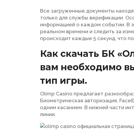
Все загруженные документы находя
только для службы верификации. Ос
информацией о каждом событии. В э
реальном времени и следить за из
происходит каждые 5 секунд, что по
Как скачать БК «О
вам необходимо в
тип игры.
Olimp Casino предлагает разнообраз
Биометрическая авторизация, FaceI
одним касанием. В нижней части инт
линии.