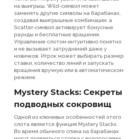
на выигрыш. Wild-символ может
заменять другие символы на барабанах,
создавая выигрышные комбинации, а
Scatter-символ активирует бонусные
раунды и бесплатные вращения.
Управление слотом интуитивно понятно
и не вызывает затруднений даже у
новичков. Игрок может выбирать размер
ставки, количество линий и запускать
вращения вручную или в автоматическом
режиме.
Mystery Stacks: Секреты
подводных сокровищ
Одной из ключевых особенностей этого
слота является функция Mystery Stacks.
Во время обычного спина на барабанах
могут появляться стопки с водорослями.