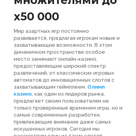
множителями до
x50 000
Мир азартных игр постоянно
развивается, предлагая игрокам новые и
захватывающие возможности. В этом
динамичном пространстве особое
место занимают онлайн-казино,
предоставляющие широкий спектр
развлечений, от классических игровых
автоматов до инновационных слотов с
захватывающим геймплеем.
Олимп
казино
, как один из лидеров рынка,
предлагает своим пользователям не
только проверенные временем игры, но и
самые современные разработки,
привлекающие внимание даже самых
искушенных игроков. Сегодня мы
рассмотрим один из таких слотов,