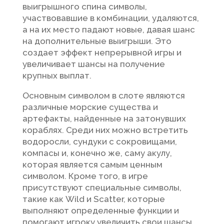
выигрышного спина символы,
участвовавшие в комбинации, удаляются,
а на их место падают новые, давая шанс
на дополнительные выигрыши. Это
создает эффект непрерывной игры и
увеличивает шансы на получение
крупных выплат.
Основным символом в слоте являются
различные морские существа и
артефакты, найденные на затонувших
кораблях. Среди них можно встретить
водоросли, сундуки с сокровищами,
компасы и, конечно же, саму акулу,
которая является самым ценным
символом. Кроме того, в игре
присутствуют специальные символы,
такие как Wild и Scatter, которые
выполняют определенные функции и
помогают игроку увеличить свои шансы