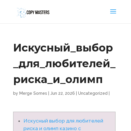
Искусный_выбор
_для_любителей_
риска_и_олимп
by
Merge Somes
|
Jun 22, 2026
|
Uncategorized
|
Искусный выбор для любителей
риска и олимп казино с