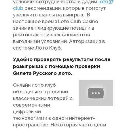
условиях сотрудничества и дадим
loto37
club
рекомендации, которые помогут
увеличить шансы на выигрыш. В
настоящее время Loto Club Casino
занимает лидирующие позиции в
рейтингах, привлекая клиентов
выгодными условиями. Авторизация в
системе Лото Клуб.
Удобно проверять результаты после
розыгрыша с помощью проверки
билета Русского лото.
Онлайн лото клуб
объединяет традиции
классических лотерей с
современными
цифровыми
технологиями в одном интернет-
пространстве. Некоторая часть цены