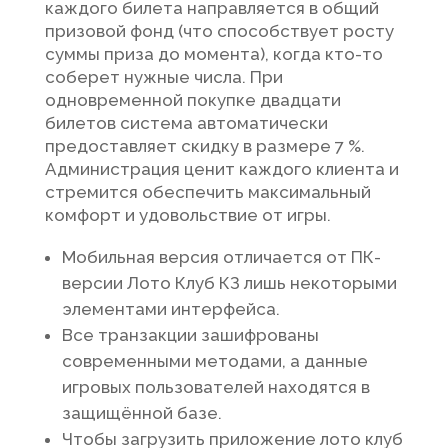
каждого билета направляется в общий
призовой фонд (что способствует росту
суммы приза до момента), когда кто-то
соберет нужные числа. При
одновременной покупке двадцати
билетов система автоматически
предоставляет скидку в размере 7 %.
Администрация ценит каждого клиента и
стремится обеспечить максимальный
комфорт и удовольствие от игры.
Мобильная версия отличается от ПК-
версии Лото Клуб КЗ лишь некоторыми
элементами интерфейса.
Все транзакции зашифрованы
современными методами, а данные
игровых пользователей находятся в
защищённой базе.
Чтобы загрузить приложение лото клуб