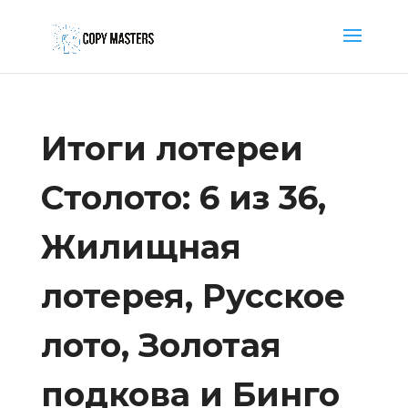
Итоги лотереи
Столото: 6 из 36,
Жилищная
лотерея, Русское
лото, Золотая
подкова и Бинго