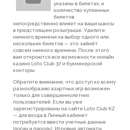
указаны в билетах, и
количество купленных
билетов
непосредственно влияет на ваши шансы
в предстоящем розыгрыше. Уделите
немного времени на выбор одного или
нескольких билетов — это займёт
совсем немного времени. После этого
вам откроются все возможности онлайн
казино Loto Club 37 и букмекерской
конторы.
Обратите внимание, что доступ ко всему
разнообразию азартных игр возможен
только для совершеннолетних
пользователей. Если вы уже
зарегистрированы на сайте Loto Club KZ
— для входа в Личный кабинет
потребуется ввести учетные данные
(логин и пароль). Игровые автоматы