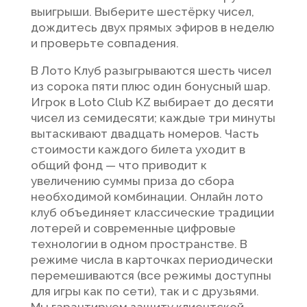
выигрыши. Выберите шестёрку чисел,
дождитесь двух прямых эфиров в неделю
и проверьте совпадения.
В Лото Клуб разыгрываются шесть чисел
из сорока пяти плюс один бонусный шар.
Игрок в Loto Club KZ выбирает до десяти
чисел из семидесяти; каждые три минуты
вытаскивают двадцать номеров. Часть
стоимости каждого билета уходит в
общий фонд — что приводит к
увеличению суммы приза до сбора
необходимой комбинации. Онлайн лото
клуб объединяет классические традиции
лотерей и современные цифровые
технологии в одном пространстве. В
режиме числа в карточках периодически
перемешиваются (все режимы доступны
для игры как по сети), так и с друзьями.