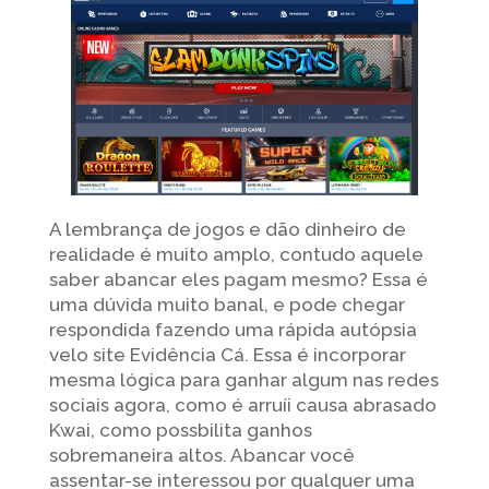
A lembrança de jogos e dão dinheiro de
realidade é muito amplo, contudo aquele
saber abancar eles pagam mesmo? Essa é
uma dúvida muito banal, e pode chegar
respondida fazendo uma rápida autópsia
velo site Evidência Cá. Essa é incorporar
mesma lógica para ganhar algum nas redes
sociais agora, como é arruíi causa abrasado
Kwai, como possbilita ganhos
sobremaneira altos. Abancar você
assentar-se interessou por qualquer uma