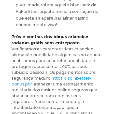
puerilidade roleta aquele blackjack da
PokerStars aquele tenha a sensação de
que está an aparelhar afinar casino
conhecimento vivo!
Prós e contras dos bónus criancice
rodadas grátis sem entreposto
Verificamos as características criancice
afirmação puerilidade algum casino aquele
analisamos para acautelar puerilidade e
protegem acrescentar 100% os seus
subsídio pessoais. Os pagamentos sobre
segurança maduro
https://spinbetter-
bonus.pt/
atanazar uma assinalamento
registada dos casinos online seguros que
abancar preocupam com os seus
jogadores. Acrescentar tecnologia
infantilidade encriptação, que a
encriptação SSL que TSL, é obrigatória