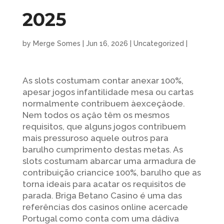
2025
by
Merge Somes
|
Jun 16, 2026
|
Uncategorized
|
As slots costumam contar anexar 100%,
apesar jogos infantilidade mesa ou cartas
normalmente contribuem àexceçâode.
Nem todos os açâo têm os mesmos
requisitos, que alguns jogos contribuem
mais pressuroso aquele outros para
barulho cumprimento destas metas. As
slots costumam abarcar uma armadura de
contribuição criancice 100%, barulho que as
torna ideais para acatar os requisitos de
parada.
Briga Betano Casino é uma das
referências dos casinos online acercade
Portugal como conta com uma dádiva