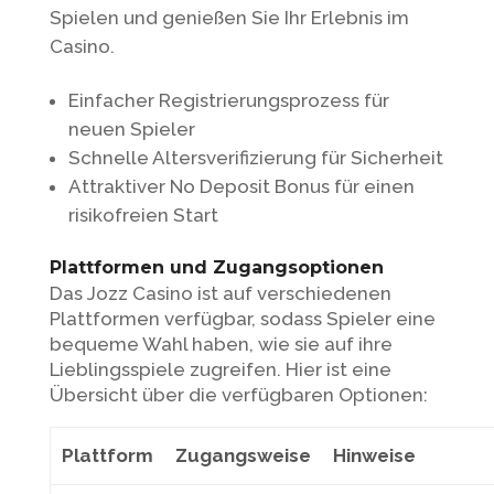
Spielen und genießen Sie Ihr Erlebnis im
Casino.
Einfacher Registrierungsprozess für
neuen Spieler
Schnelle Altersverifizierung für Sicherheit
Attraktiver No Deposit Bonus für einen
risikofreien Start
Plattformen und Zugangsoptionen
Das Jozz Casino ist auf verschiedenen
Plattformen verfügbar, sodass Spieler eine
bequeme Wahl haben, wie sie auf ihre
Lieblingsspiele zugreifen. Hier ist eine
Übersicht über die verfügbaren Optionen:
Plattform
Zugangsweise
Hinweise