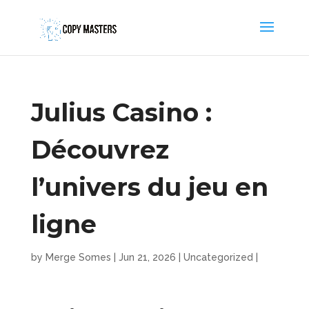
Julius Casino :
Découvrez
l’univers du jeu en
ligne
by
Merge Somes
|
Jun 21, 2026
|
Uncategorized
|