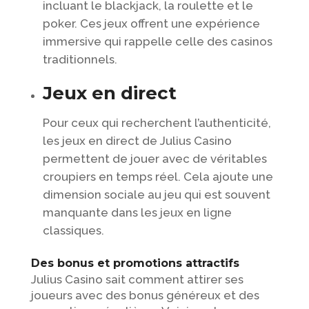
incluant le blackjack, la roulette et le
poker. Ces jeux offrent une expérience
immersive qui rappelle celle des casinos
traditionnels.
Jeux en direct
Pour ceux qui recherchent l’authenticité,
les jeux en direct de Julius Casino
permettent de jouer avec de véritables
croupiers en temps réel. Cela ajoute une
dimension sociale au jeu qui est souvent
manquante dans les jeux en ligne
classiques.
Des bonus et promotions attractifs
Julius Casino sait comment attirer ses
joueurs avec des bonus généreux et des