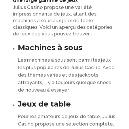
Une large gamme de jeux
Julius Casino propose une variété
impressionnante de jeux, allant des
machines à sous aux jeux de table
classiques. Voici un aperçu des catégories
de jeux que vous pouvez trouver :
Machines à sous
Les machines à sous sont parmi les jeux
les plus populaires de Julius Casino. Avec
des thèmes variés et des jackpots
attrayants, il y a toujours quelque chose
de nouveau à essayer.
Jeux de table
Pour les amateurs de jeux de table, Julius
Casino propose une sélection complète,