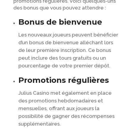
promotions régulières. Voici quelques-uns
des bonus que vous pouvez attendre :
Bonus de bienvenue
Les nouveaux joueurs peuvent bénéficier
d’un bonus de bienvenue alléchant lors
de leur première inscription. Ce bonus
peut inclure des tours gratuits ou un
pourcentage de votre premier dépôt.
Promotions régulières
Julius Casino met également en place
des promotions hebdomadaires et
mensuelles, offrant aux joueurs la
possibilité de gagner des récompenses
supplémentaires.