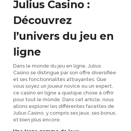
Julius Casino :
Découvrez
l’univers du jeu en
ligne
Dans le monde du jeu en ligne, Julius
Casino se distingue par son offre diversifiée
et ses fonctionnalités attrayantes. Que
vous soyez un joueur novice ou un expert,
ce casino en ligne a quelque chose à offrir
pour tout le monde. Dans cet article, nous
allons explorer les différentes facettes de
Julius Casino, y compris ses jeux, ses bonus,
et bien plus encore.