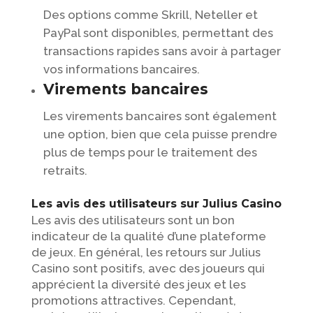
Des options comme Skrill, Neteller et
PayPal sont disponibles, permettant des
transactions rapides sans avoir à partager
vos informations bancaires.
Virements bancaires
Les virements bancaires sont également
une option, bien que cela puisse prendre
plus de temps pour le traitement des
retraits.
Les avis des utilisateurs sur Julius Casino
Les avis des utilisateurs sont un bon
indicateur de la qualité d’une plateforme
de jeux. En général, les retours sur Julius
Casino sont positifs, avec des joueurs qui
apprécient la diversité des jeux et les
promotions attractives. Cependant,