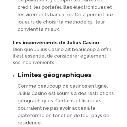
crédit, les portefeuilles électroniques et
les virements bancaires. Cela permet aux
joueurs de choisir la méthode qui leur
convient le mieux.
Les inconvénients de Julius Casino
Bien que Julius Casino ait beaucoup à offrir,
il est essentiel de considérer également
ses inconvénients :
Limites géographiques
Comme beaucoup de casinos en ligne,
Julius Casino est soumis à des restrictions
géographiques. Certains utilisateurs
pourraient ne pas avoir accès à la
plateforme en fonction de leur pays de
résidence.