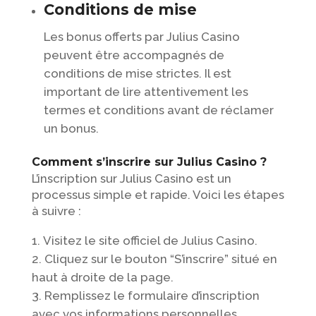
Conditions de mise
Les bonus offerts par Julius Casino
peuvent être accompagnés de
conditions de mise strictes. Il est
important de lire attentivement les
termes et conditions avant de réclamer
un bonus.
Comment s’inscrire sur Julius Casino ?
L’inscription sur Julius Casino est un
processus simple et rapide. Voici les étapes
à suivre :
Visitez le site officiel de Julius Casino.
Cliquez sur le bouton “S’inscrire” situé en
haut à droite de la page.
Remplissez le formulaire d’inscription
avec vos informations personnelles.