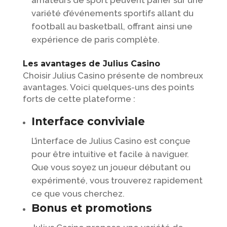
amateurs de sport peuvent parier sur une
variété d’événements sportifs allant du
football au basketball, offrant ainsi une
expérience de paris complète.
Les avantages de Julius Casino
Choisir Julius Casino présente de nombreux
avantages. Voici quelques-uns des points
forts de cette plateforme :
Interface conviviale
L’interface de Julius Casino est conçue
pour être intuitive et facile à naviguer.
Que vous soyez un joueur débutant ou
expérimenté, vous trouverez rapidement
ce que vous cherchez.
Bonus et promotions