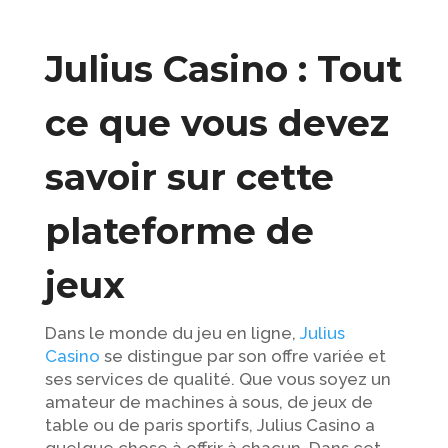
Julius Casino : Tout
ce que vous devez
savoir sur cette
plateforme de
jeux
Dans le monde du jeu en ligne,
Julius
Casino
se distingue par son offre variée et
ses services de qualité. Que vous soyez un
amateur de machines à sous, de jeux de
table ou de paris sportifs, Julius Casino a