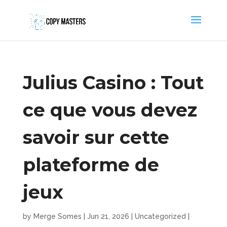
Julius Casino : Tout
ce que vous devez
savoir sur cette
plateforme de
jeux
by
Merge Somes
|
Jun 21, 2026
|
Uncategorized
|