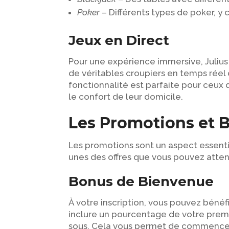
Poker
– Différents types de poker, y 
Jeux en Direct
Pour une expérience immersive, Julius
de véritables croupiers en temps réel 
fonctionnalité est parfaite pour ceux q
le confort de leur domicile.
Les Promotions et B
Les promotions sont un aspect essentie
unes des offres que vous pouvez atten
Bonus de Bienvenue
À votre inscription, vous pouvez béné
inclure un pourcentage de votre premie
sous. Cela vous permet de commencer 