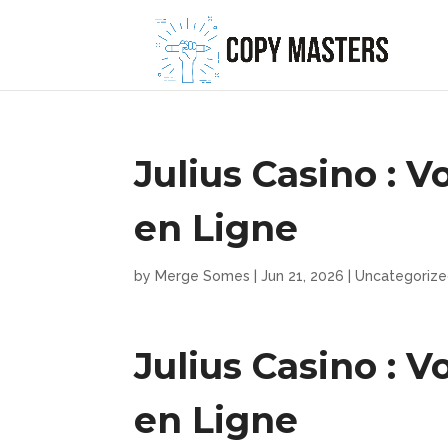
Julius Casino : 
en Ligne
by
Merge Somes
|
Jun 21, 2026
|
Uncategoriz
Julius Casino : 
en Ligne