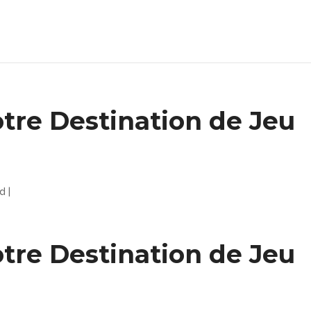
Votre Destination de Jeu
ed
|
Votre Destination de Jeu