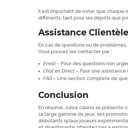
Il est important de noter que chaque
différents, tant pour les dépôts que pou
Assistance Clientèl
En cas de questions ou de problèmes, le
Vous pouvez les contacter par :
Email
– Pour des questions non urge
Chat en Direct
– Pour une assistance
FAQ
– Une section complète de ques
Conclusion
En résumé, Julius casino se présente 
sa large gamme de jeux, ses promotions
débutants qu’aux joueurs expérimentés
et divertissante, n’hésitez pas à explor