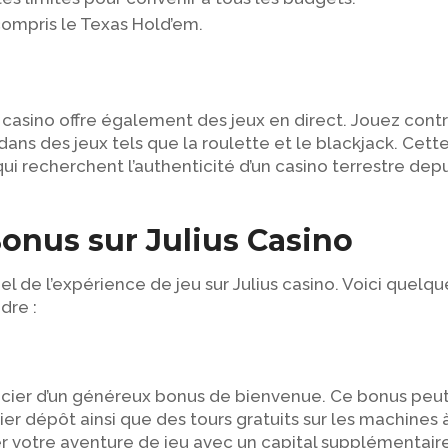
compris le Texas Hold’em.
 casino offre également des jeux en direct. Jouez cont
dans des jeux tels que la roulette et le blackjack. Cett
ui recherchent l’authenticité d’un casino terrestre dep
onus sur Julius Casino
l de l’expérience de jeu sur Julius casino. Voici quelqu
dre :
ficier d’un généreux bonus de bienvenue. Ce bonus peu
r dépôt ainsi que des tours gratuits sur les machines 
votre aventure de jeu avec un capital supplémentaire