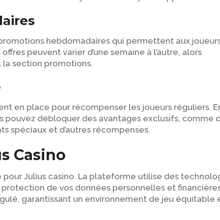
aires
 promotions hebdomadaires qui permettent aux joueur
 offres peuvent varier d’une semaine à l’autre, alors
 la section promotions.
é
nt en place pour récompenser les joueurs réguliers. E
ous pouvez débloquer des avantages exclusifs, comme 
nts spéciaux et d’autres récompenses.
us Casino
é pour Julius casino. La plateforme utilise des technolo
 protection de vos données personnelles et financières
 régulé, garantissant un environnement de jeu équitable 