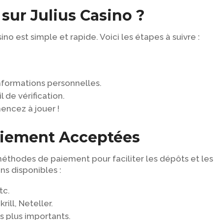
sur Julius Casino ?
sino est simple et rapide. Voici les étapes à suivre :
nformations personnelles.
l de vérification.
encez à jouer !
aiement Acceptées
méthodes de paiement pour faciliter les dépôts et les
ns disponibles :
tc.
rill, Neteller.
ts plus importants.