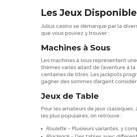
Les Jeux Disponible
Julius casino se démarque par la diver
que vous pouvez y trouver :
Machines à Sous
Les machines à sous représentent une p
thèmes variés allant de l’aventure à l
centaines de titres. Les jackpots pro
gagner des sommes d’argent considér
Jeux de Table
Pour les amateurs de jeux classiques, 
les plus populaires, on retrouve :
Roulette
– Plusieurs variantes, y com
Blackjack
– Des tables avec différent