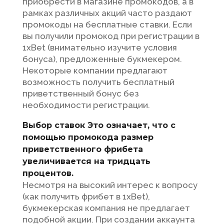
приобрести в магазине промокодов, а в
рамках различных акций часто раздают
промокоды на бесплатные ставки. Если
вы получили промокод при регистрации в
1xBet (внимательно изучите условия
бонуса), предложенные букмекером.
Некоторые компании предлагают
возможность получить бесплатный
приветственный бонус без
необходимости регистрации.
Выбор ставок Это означает, что с
помощью промокода размер
приветственного фрибета
увеличивается на тридцать
процентов.
Несмотря на высокий интерес к вопросу
(как получить фрибет в 1xBet),
букмекерская компания не предлагает
подобной акции. При создании аккаунта