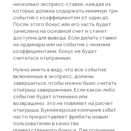
несколько экспресс-ставок, каждая из
которых должна содержать минимум три
события с коэффициентом от один,40.
После этого бонус или его часть будет
зачислена на основной счет и станет
доступна для вывода.
Если делать ставки
на ординары или на события с низкими
коэффициентами, бонус не будет
считаться отыгранным.
Нужно иметь в виду, что все события,
включенные в экспресс, должны
завершиться, чтобы можно было считать
отыгрыш завершенным. Если какое-либо
событие будет отменено или
возвращено, это не повлияет на расчет
отыгрыша. Букмекерская компания 1xBet
часто предоставляет фрибеты новым
пользователям в качестве
приветственного бонуса. Для получения