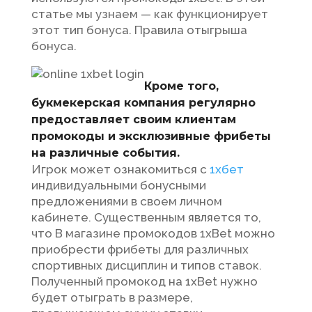
статье мы узнаем — как функционирует
этот тип бонуса. Правила отыгрыша
бонуса.
Кроме того,
букмекерская компания регулярно
предоставляет своим клиентам
промокоды и эксклюзивные фрибеты
на различные события.
Игрок может ознакомиться с
1хбет
индивидуальными бонусными
предложениями в своем личном
кабинете. Существенным является то,
что В магазине промокодов 1xBet можно
приобрести фрибеты для различных
спортивных дисциплин и типов ставок.
Полученный промокод на 1xBet нужно
будет отыграть в размере,