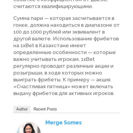
считаются квалифицирующими.
Сумма пари — которая засчитывается в
гонке, должна находиться в диапазоне от
100 до 1000 рублей или эквивалент в
другой валюте. Использование фрибетов
на 1xBet в Казахстане имеет
определенные особенности — которые
важно учитывать игрокам. 1xBet
регулярно проводит различные акции и
розыгрыши, в ходе которых можно
выиграть фрибеты. К примеру — акция
«Счастливая пятница» может включать
выдачу фрибетов для активных игроков.
Author
Recent Posts
Merge Somes