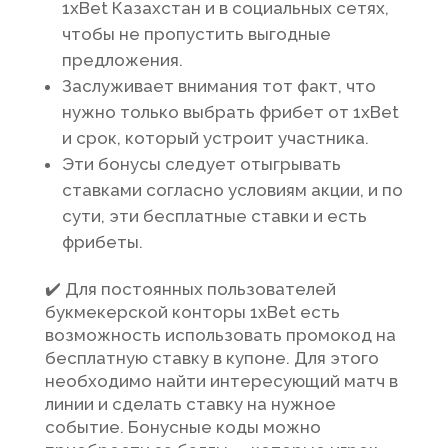
1xBet Казахстан и в социальных сетях,
чтобы не пропустить выгодные
предложения.
Заслуживает внимания тот факт, что
нужно только выбрать фрибет от 1xBet
и срок, который устроит участника.
Эти бонусы следует отыгрывать
ставками согласно условиям акции, и по
сути, эти бесплатные ставки и есть
фрибеты.
✔️ Для постоянных пользователей
букмекерской конторы 1xBet есть
возможность использовать промокод на
бесплатную ставку в купоне. Для этого
необходимо найти интересующий матч в
линии и сделать ставку на нужное
событие. Бонусные коды можно