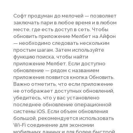
Софт продуман до мелочей — позволяет
заключать пари в любое время и в любом
месте, где есть доступ в сеть. Чтобы
обновить приложение Мелбет на Айфон
— необходимо следовать нескольким
простым шагам. Затем используйте
функцию поиска, чтобы найти
приложение Мелбет. Если доступно
обновление — рядом с названием
приложения появится кнопка Обновить.
Важно отметить, что если приложение
не отображает доступных обновлений,
убедитесь, что у вас установлено
последнее обновление операционной
системы iOS.
Если объем обновления
большой, рекомендуется использовать
Wi-Fi соединение для экономии
мобильных данных и для более быстрой