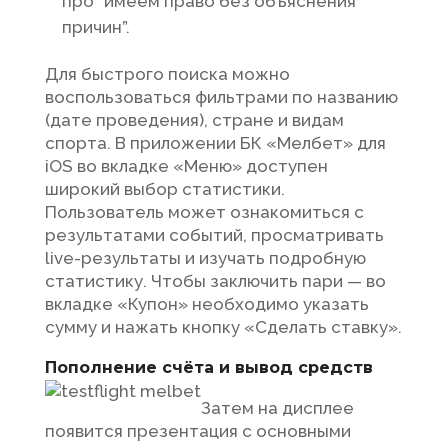
про “имеем право без объяснения
причин”.
Для быстрого поиска можно
воспользоваться фильтрами по названию
(дате проведения), стране и видам
спорта. В приложении БК «Мелбет» для
iOS во вкладке «Меню» доступен
широкий выбор статистики.
Пользователь может ознакомиться с
результатами событий, просматривать
live-результаты и изучать подробную
статистику. Чтобы заключить пари — во
вкладке «Купон» необходимо указать
сумму и нажать кнопку «Сделать ставку».
Пополнение счёта и вывод средств
Затем на дисплее
появится презентация с основными