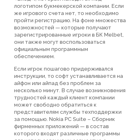
логотипом букмекерской компании. Если
же игрового счета нет, то необходимо
пройти регистрацию. На фоне множества
возможностей — которые получают
зарегистрированные игроки в БК Melbet,
они также могут воспользоваться
официальным программным
обеспечением.
Если игрок пошагово придерживался
инструкции, то софт устанавливается на
айфон или айпад без проблем за
несколько минут. В случае возникновения
трудностей каждый клиент компании
может свободно обратиться к
представителям службы техподдержки
за помощью. Nokia PC Suite – Сборник
фирменных приложений — в состав
которого входят различные программы