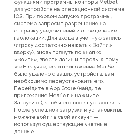
функциями программы конторы Melbet
для устройств на операционной системе
IOS. При первом запуске программы,
система запросит разрешение на
отправку уведомлений и определение
геолокации. Для входа в учетную запись
(игроку достаточно нажать «Войти»
вверху), вновь тапнуть по кнопке
«Войти», ввести логин и пароль. К тому
же В случае, если приложение Мелбет
было удалено с ваших устройств, вам
необходимо переустановить его.
Перейдите в App Store (найдите
приложение Мелбет и нажмите
Загрузить), чтобы его снова установить.
После успешной загрузки и установки вы
можете войти в свой аккаунт —
используя существующие учетные
данные.