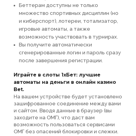
Беттерам доступны не только
множество спортивных дисциплин (но
и киберспорт), лотереи, тотализатор,
игровые автоматы, а также
возможность участвовать в турнирах.
Вы получите автоматически
сгенерированные логин и пароль сразу
после завершения регистрации.
Играйте в слоты 1хБет: лучшие
автоматы на деньги в онлайн казино
Bet.
На вашем устройстве будет установлено
зашифрованное соединение между вами
и сайтом. Вводя данные в браузер (вы
заходите на ОМГ), что даст вам
возможность пользоваться сервисами
ОМГ без опасений блокировки и слежки.