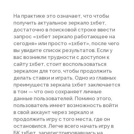
На практике это означает, что чтобы
получить актуальное зеркало 1хбет,
достаточно в поисковой строке ввести
запрос «1хбет зеркало работающее на
сегодня» или просто «1хбет», после чего
вы увидите список результатов. Если у
вас возникли трудности с доступом к
сайту 1хбет, стоит воспользоваться
зеркалом для того, чтобы продолжить
делать ставки и играть. Одно из главных
преимуществ зеркала 1хбет заключается
в том — что оно сохраняет личные
данные пользователей.
Помимо этого,
пользователь имеет возможность войти
в свой аккаунт через зеркало и
продолжить игру с того места, где он
остановился. Легче всего начать игру в
БК 1хБет, зарегистрировавшись на