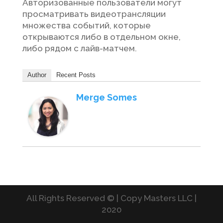
Авторизованные пользователи могут
просматривать видеотрансляции
множества событий, которые
открываются либо в отдельном окне,
либо рядом с лайв-матчем.
Author
Recent Posts
Merge Somes
All Rights Reserved © | Copy Masters LLC |
2020