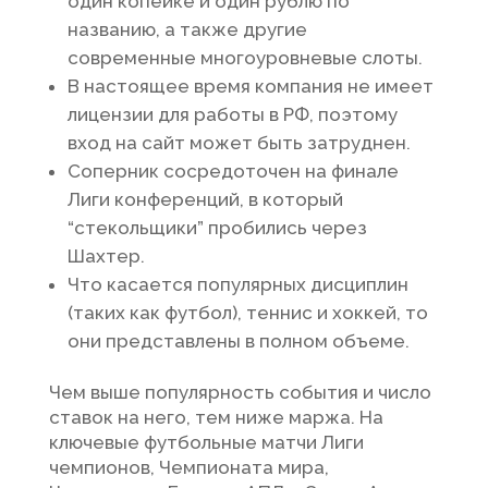
один копейке и один рублю по
названию, а также другие
современные многоуровневые слоты.
В настоящее время компания не имеет
лицензии для работы в РФ, поэтому
вход на сайт может быть затруднен.
Соперник сосредоточен на финале
Лиги конференций, в который
“стекольщики” пробились через
Шахтер.
Что касается популярных дисциплин
(таких как футбол), теннис и хоккей, то
они представлены в полном объеме.
Чем выше популярность события и число
ставок на него, тем ниже маржа. На
ключевые футбольные матчи Лиги
чемпионов, Чемпионата мира,