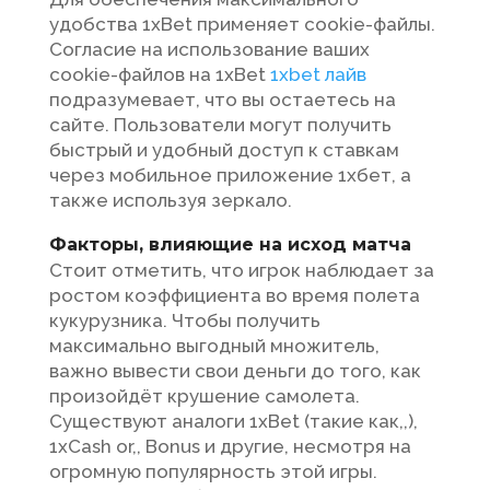
удобства 1xBet применяет cookie-файлы.
Согласие на использование ваших
cookie-файлов на 1xBet
1xbet лайв
подразумевает, что вы остаетесь на
сайте. Пользователи могут получить
быстрый и удобный доступ к ставкам
через мобильное приложение 1хбет, а
также используя зеркало.
Факторы, влияющие на исход матча
Стоит отметить, что игрок наблюдает за
ростом коэффициента во время полета
кукурузника.
Чтобы получить
максимально выгодный множитель,
важно вывести свои деньги до того, как
произойдёт крушение самолета.
Существуют аналоги 1xBet (такие как,,),
1xCash or,, Bonus и другие, несмотря на
огромную популярность этой игры.