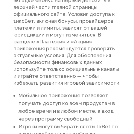
вкладке «Бонус на первый депозит» в
верхней части главной страницы
официального сайта. Условия доступа к
1иксБет, включая бонусы, провайдеров,
платежи и лимиты, зависят от вашей
юрисдикции и могут изменяться. В
разделе «Платежи» и «Акции»
приложения рекомендуется проверять
актуальные условия. Для обеспечения
безопасности финансовых данных
используйте только официальные каналы
и играйте ответственно — чтобы
избежать развития игровой зависимости.
Мобильное приложение позволяет
получать доступ ко всем продуктам в
любое время и в любом месте, а вход
через программу свободный.
Игроки могут выбирать слоты 1xBet по