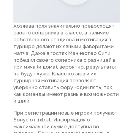
Хозяева поля значительно превосходят
своего соперника в классе, а наличие
собственного стадиона и мотивация в
турнире делают их явными фаворитами
матча. Даже в гостях Манчестер Сити
победил своего соперника с разницей в
три мяча (и дома), вероятно, результаты
не будут хуже. Класс хозяев и их
турнирная мотивация позволяют
уверенно ставить фору -один.пять, так
как команды имеют разные возможности
и цели.
При регистрации новые игроки получают
бонус от 1xbet. Информация о
максимальной сумме доступна во