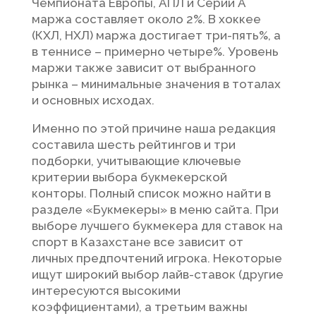
Чемпионата Европы, АПЛ и Серии А
маржа составляет около 2%. В хоккее
(КХЛ, НХЛ) маржа достигает три-пять%, а
в теннисе – примерно четыре%. Уровень
маржи также зависит от выбранного
рынка – минимальные значения в тоталах
и основных исходах.
Именно по этой причине наша редакция
составила шесть рейтингов и три
подборки, учитывающие ключевые
критерии выбора букмекерской
конторы. Полный список можно найти в
разделе «Букмекеры» в меню сайта. При
выборе лучшего букмекера для ставок на
спорт в Казахстане все зависит от
личных предпочтений игрока. Некоторые
ищут широкий выбор лайв-ставок (другие
интересуются высокими
коэффициентами), а третьим важны