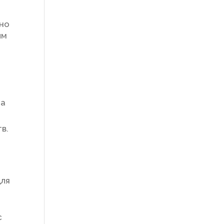
ино
им
а
на
в.
для
с