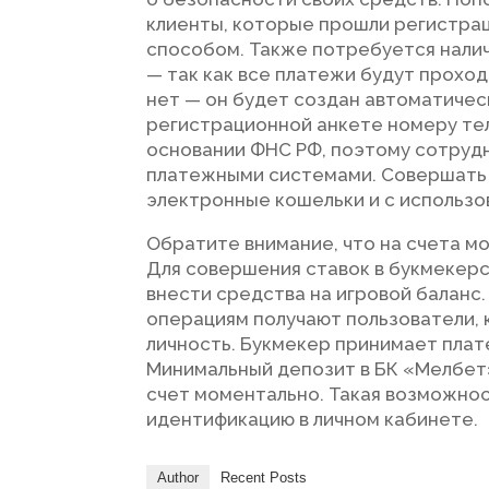
клиенты, которые прошли регистра
способом. Также потребуется нали
— так как все платежи будут проход
нет — он будет создан автоматическ
регистрационной анкете номеру те
основании ФНС РФ, поэтому сотрудн
платежными системами. Совершать 
электронные кошельки и с использ
Обратите внимание, что на счета м
Для совершения ставок в букмекер
внести средства на игровой баланс
операциям получают пользователи,
личность. Букмекер принимает плат
Минимальный депозит в БК «Мелбет»
счет моментально. Такая возможнос
идентификацию в личном кабинете.
Author
Recent Posts