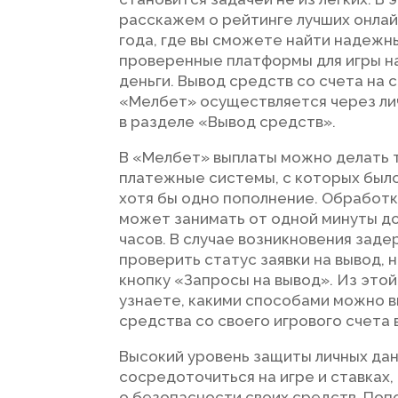
расскажем о рейтинге лучших онлай
года, где вы сможете найти надежн
проверенные платформы для игры н
деньги. Вывод средств со счета на 
«Мелбет» осуществляется через ли
в разделе «Вывод средств».
В «Мелбет» выплаты можно делать т
платежные системы, с которых был
хотя бы одно пополнение. Обработк
может занимать от одной минуты до
часов. В случае возникновения зад
проверить статус заявки на вывод, 
кнопку «Запросы на вывод». Из этой
узнаете, какими способами можно 
средства со своего игрового счета 
Высокий уровень защиты личных да
сосредоточиться на игре и ставках,
о безопасности своих средств. Поп