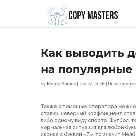
Как выводить д
на популярные
by
Merge Somes
|
Jun 22, 2026
|
Uncategoriz
Также с помощью оператора можно
ставки, неверный коэффициент ставки
либо одному виду спорта. Футбол, т
нормальная ситуация для любой бук
иконка с буквой «Z», то значит Мел