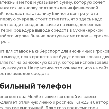
атёжный метод и указывает сумму, которую хочет
 нажатия на кнопку подтверждения финансовой
БК попадает на страницу Единого центра учёта
 первую очередь стоит отметить, что здесь надо
подтвердит создание заявки на вывод денежных
еттериПроцедура вывода средств в букмекерской
 любого игрока. Знание доступных методов — сроков
тро …
айт для ставок на киберспорт для анонимных игроков
в выводе, пока средства не будут использованы дл
ляется на банковскую карту, которая использовала
цу аккаунта. На практике это означает, что на сай
ество выводов средств.
обильный телефон
ская контора Мелбет является одной из самых
редлагает отличную линию и роспись. Каждый беттор
ся снятие выигрышей. Для этого предусмотрен