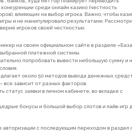
в , банков,, куда беттор планирует переводить
 конкуренции среди онлайн казино (честность
ров), влияющих на выбор игрока. Важно, чтобы каз
игры и не манипулировало результатами. Рассмотр
верие игроков своей честностью.
мекер на своем официальном сайте в разделе «Баз
т выбранной платежной системы.
лательно попробовать вывести небольшую сумму и 
словия.
едлагает около 50 методов вывода денежных средст
 все зависит от разных факторов.
ь статус заявки в личном кабинете, во вкладке с
щедрые бонусы и большой выбор слотов и лайв-игр 
 авторизации с последующим переходом в раздел 