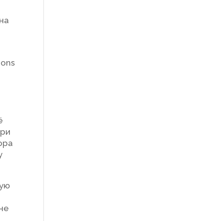
на
ё
при
ора
у
ную
не