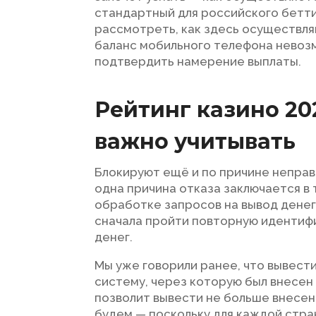
стандартный для российского бетти
рассмотреть, как здесь осуществля
баланс мобильного телефона невозм
подтвердить намерение выплаты.
Рейтинг казино 20
важно учитывать
Блокируют ещё и по причине неправ
одна причина отказа заключается в 
обработке запросов на вывод денег
сначала пройти повторную идентифи
денег.
Мы уже говорили ранее, что вывес
систему, через которую был внесен
позволит вывести не больше внесе
будем — поскольку для каждой стра