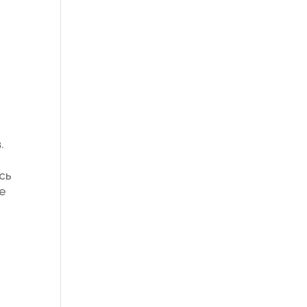
.
я
сь
те