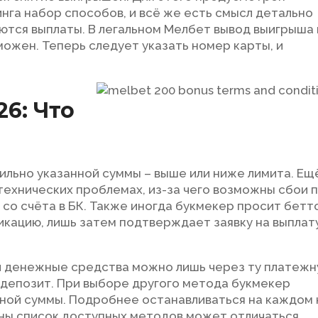
нга набор способов, и всё же есть смысл детально
ются выплаты. В легальном Мелбет вывод выигрыша 
ожен. Теперь следует указать номер карты, и
26: Что
ильно указанной суммы – выше или ниже лимита. Ещ
технических проблемах, из-за чего возможны сбои 
 со счёта в БК. Также иногда букмекер просит бетт
кацию, лишь затем подтверждает заявку на выплат
ти денежные средства можно лишь через ту платеж
 депозит. При выборе другого метода букмекер
нной суммы. Подробнее останавливаться на каждом 
ны список доступных методов может отличаться.