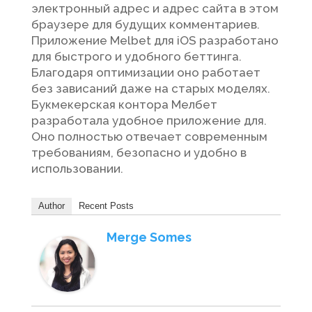
электронный адрес и адрес сайта в этом
браузере для будущих комментариев.
Приложение Melbet для iOS разработано
для быстрого и удобного беттинга.
Благодаря оптимизации оно работает
без зависаний даже на старых моделях.
Букмекерская контора Мелбет
разработала удобное приложение для.
Оно полностью отвечает современным
требованиям, безопасно и удобно в
использовании.
Author
Recent Posts
Merge Somes