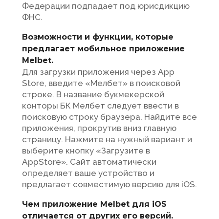
Федерации подпадает под юрисдикцию
ФНС.
Возможности и функции, которые
предлагает мобильное приложение
Melbet.
Для загрузки приложения через App
Store, введите «Мелбет» в поисковой
строке. В название букмекерской
конторы БК Мелбет следует ввести в
поисковую строку браузера. Найдите все
приложения, прокрутив вниз главную
страницу. Нажмите на нужный вариант и
выберите кнопку «Загрузите в
AppStore». Сайт автоматически
определяет ваше устройство и
предлагает совместимую версию для iOS.
Чем приложение Melbet для iOS
отличается от других его версий.