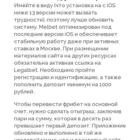
Имейте в виду (что установка на с iOS
ниже 13 версии может вызвать
трудности), поэтому лучше обновить
систему. Melbet оптимизирован под
последние версии iOS и обеспечивает
стабильную работу даже при активных
ставках в Москве. При размещении
материалов сайта на других ресурсах
обязательна активная ссылка на
Legalbet. Необходимо пройти
регистрацию и идентификацию, а также
пополнить депозит минимум на 1000
рублей.
Чтобы перевести фрибет на основной
счет, нужно сделать отыгрыш, заключив
пари на сумму, которая в десять раз
превышает первый депозит. Приложение
обновлено и выполнено в той же