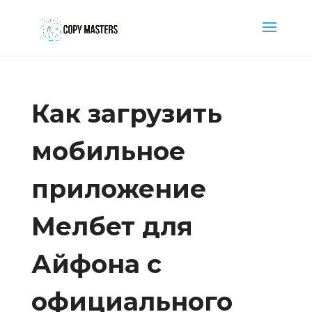
Как загрузить
мобильное
приложение
Мелбет для
Айфона с
официального