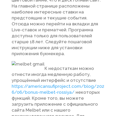
цветовой гамме, что и десктопный сайт.
На главной странице расположены
наиболее интересные ставки на
предстоящие и текущие события.
Отсюда можно перейти на вкладки для
Live-ставок и прематчей. Программа
доступна только для пользователей
старше 18 лет. Следуйте пошаговой
инструкции ниже для установки
приложения букмекера.
К недостаткам можно
отнести иногда медленную работу,
упрощённый интерфейс и отсутствие
https://americansufiproject.com/blog/202
6/06/bonus-melbet-rossiya/
некоторых
функций. Кроме того, вы можете
загрузить приложение с официального
сайта Melbet или с нашего