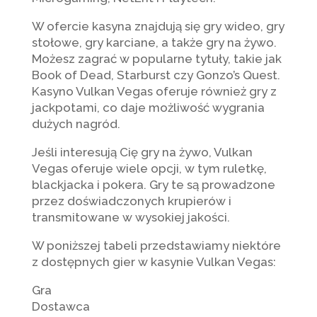
W ofercie kasyna znajdują się gry wideo, gry
stołowe, gry karciane, a także gry na żywo.
Możesz zagrać w popularne tytuły, takie jak
Book of Dead, Starburst czy Gonzo’s Quest.
Kasyno Vulkan Vegas oferuje również gry z
jackpotami, co daje możliwość wygrania
dużych nagród.
Jeśli interesują Cię gry na żywo, Vulkan
Vegas oferuje wiele opcji, w tym ruletkę,
blackjacka i pokera. Gry te są prowadzone
przez doświadczonych krupierów i
transmitowane w wysokiej jakości.
W poniższej tabeli przedstawiamy niektóre
z dostępnych gier w kasynie Vulkan Vegas:
Gra
Dostawca