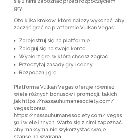
się z nimi zapoznać przed rozpoczęciem
gry.
Oto kilka kroków, które należy wykonać, aby
zacząć grać na platformie Vulkan Vegas:
Zarejestruj się na platformie
Zaloguj się na swoje konto
Wybierz grę, w którą chcesz zagrać
Przeczytaj zasady gry i cechy
Rozpocznij grę
Platforma Vulkan Vegas oferuje również
wiele różnych bonusów i promocji, takich
jak https://nassauhumanesociety.com/
vegas bonus,
https://nassauhumanesociety.com/ vegas
91 i wiele innych. Warto się z nimi zapoznać,
aby maksymalnie wykorzystać swoje
szanse na wygraną.