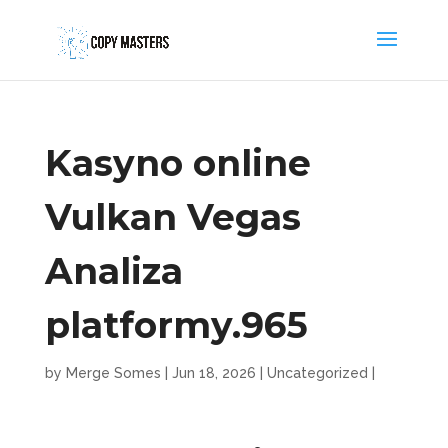
Kasyno online
Vulkan Vegas
Analiza
platformy.965
by
Merge Somes
|
Jun 18, 2026
|
Uncategorized
|