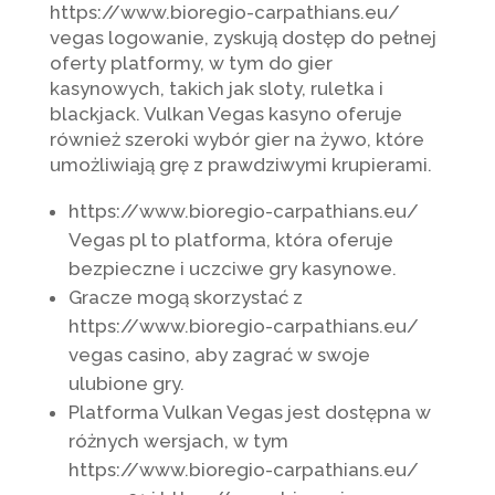
https://www.bioregio-carpathians.eu/
vegas logowanie, zyskują dostęp do pełnej
oferty platformy, w tym do gier
kasynowych, takich jak sloty, ruletka i
blackjack. Vulkan Vegas kasyno oferuje
również szeroki wybór gier na żywo, które
umożliwiają grę z prawdziwymi krupierami.
https://www.bioregio-carpathians.eu/
Vegas pl to platforma, która oferuje
bezpieczne i uczciwe gry kasynowe.
Gracze mogą skorzystać z
https://www.bioregio-carpathians.eu/
vegas casino, aby zagrać w swoje
ulubione gry.
Platforma Vulkan Vegas jest dostępna w
różnych wersjach, w tym
https://www.bioregio-carpathians.eu/