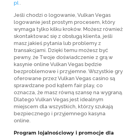
pl
.
Jeśli chodzi o logowanie, Vulkan Vegas
logowanie jest prostym procesem, który
wymaga tylko kilku kroków. Możesz również
skontaktować się z obsługą klienta, jeśli
masz jakieś pytania lub problemy z
transakcjami. Dzięki temu możesz być
pewny, że Twoje doświadczenie z grą w
kasynie online Vulkan Vegas będzie
bezproblemowe i przyjemne. Wszystkie gry
oferowane przez Vulkan Vegas casino są
sprawdzane pod kątem fair play, co
oznacza, że masz równą szansę na wygraną.
Dlatego Vulkan Vegas jest idealnym
miejscem dla wszystkich, którzy szukają
bezpiecznego i przyjemnego kasyna
online.
Program lojalnościowy i promocje dla