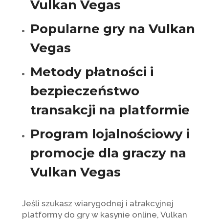
Vulkan Vegas
Popularne gry na Vulkan
Vegas
Metody płatności i
bezpieczeństwo
transakcji na platformie
Program lojalnościowy i
promocje dla graczy na
Vulkan Vegas
Jeśli szukasz wiarygodnej i atrakcyjnej
platformy do gry w kasynie online, Vulkan