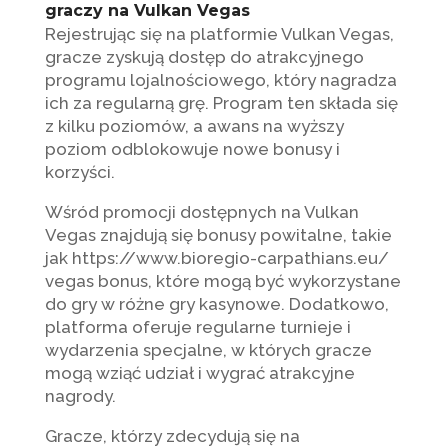
graczy na Vulkan Vegas
Rejestrując się na platformie Vulkan Vegas,
gracze zyskują dostęp do atrakcyjnego
programu lojalnościowego, który nagradza
ich za regularną grę. Program ten składa się
z kilku poziomów, a awans na wyższy
poziom odblokowuje nowe bonusy i
korzyści.
Wśród promocji dostępnych na Vulkan
Vegas znajdują się bonusy powitalne, takie
jak https://www.bioregio-carpathians.eu/
vegas bonus, które mogą być wykorzystane
do gry w różne gry kasynowe. Dodatkowo,
platforma oferuje regularne turnieje i
wydarzenia specjalne, w których gracze
mogą wziąć udział i wygrać atrakcyjne
nagrody.
Gracze, którzy zdecydują się na