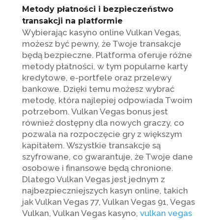
Metody płatności i bezpieczeństwo
transakcji na platformie
Wybierając kasyno online Vulkan Vegas,
możesz być pewny, że Twoje transakcje
będą bezpieczne. Platforma oferuje różne
metody płatności, w tym popularne karty
kredytowe, e-portfele oraz przelewy
bankowe. Dzięki temu możesz wybrać
metodę, która najlepiej odpowiada Twoim
potrzebom. Vulkan Vegas bonus jest
również dostępny dla nowych graczy, co
pozwala na rozpoczęcie gry z większym
kapitałem. Wszystkie transakcje są
szyfrowane, co gwarantuje, że Twoje dane
osobowe i finansowe będą chronione.
Dlatego Vulkan Vegas jest jednym z
najbezpieczniejszych kasyn online, takich
jak Vulkan Vegas 77, Vulkan Vegas 91, Vegas
Vulkan, Vulkan Vegas kasyno,
vulkan vegas