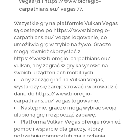
vegas 91 i https://www.bioregio-
carpathians.eu/ vegas 77.
Wszystkie gry na platformie Vulkan Vegas
są dostępne po https://www.bioregio-
carpathians.eu/ vegas logowanie, co
umożliwia grę w trybie na żywo. Gracze
mogą również skorzystać z
https://www.bioregio-carpathians.eu/
vulkan, aby zagrać w gry kasynowe na
swoich urządzeniach mobilnych.
Aby zacząć grać na Vulkan Vegas,
wystarczy się zarejestrować i wprowadzić
dane do https://www.bioregio-
carpathians.eu/ vegas logowanie.
Następnie, gracze mogą wybrać swoją
ulubioną grę i rozpocząć zabawę.
Platforma Vulkan Vegas oferuje również
pomoc i wsparcie dla graczy, którzy
potrzebują pomocy lub mają pytania