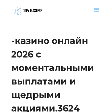
-казино онлайн
2026 с
моментальными
выплатами и
щедрыми
акциями.3624