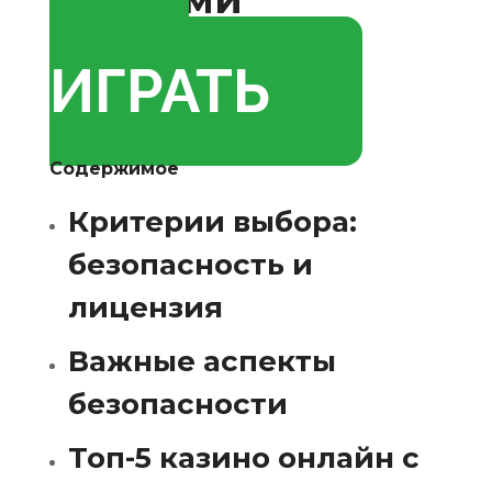
▶️
ИГРАТЬ
Содержимое
Критерии выбора:
безопасность и
лицензия
Важные аспекты
безопасности
Топ-5 казино онлайн с