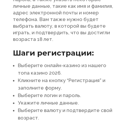
личные данные, такие как имя и фамилия,
адрес электронной почты и номер
телефона. Вам также нужно будет
выбрать валюту, в которой вы будете
играть, и подтвердить, что вы достигли
возраста 18 лет.
Шаги регистрации:
Выберите онлайн-казино из нашего
топа казино 2026.
Кликните на кнопку “Регистрация” и
заполните форму.
Выберите логин и пароль.
Укажите личные данные.
Выберите валюту и подтвердите свой
возраст.