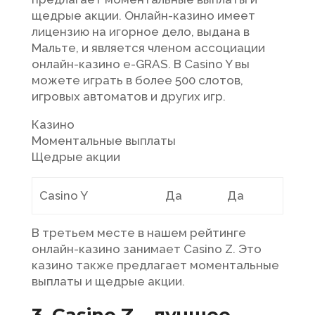
щедрые акции. Онлайн-казино имеет
лицензию на игорное дело, выдана в
Мальте, и является членом ассоциации
онлайн-казино e-GRAS. В Casino Y вы
можете играть в более 500 слотов,
игровых автоматов и других игр.
Казино
Моментальные выплаты
Щедрые акции
Casino Y
Да
Да
В третьем месте в нашем рейтинге
онлайн-казино занимает Casino Z. Это
казино также предлагает моментальные
выплаты и щедрые акции.