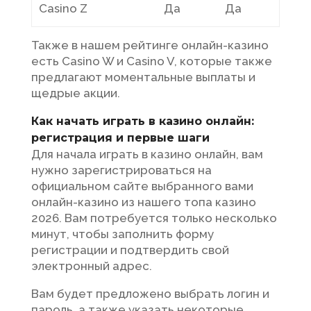
Casino Z
Да
Да
Также в нашем рейтинге онлайн-казино
есть Casino W и Casino V, которые также
предлагают моментальные выплаты и
щедрые акции.
Как начать играть в казино онлайн:
регистрация и первые шаги
Для начала играть в казино онлайн, вам
нужно зарегистрироваться на
официальном сайте выбранного вами
онлайн-казино из нашего топа казино
2026. Вам потребуется только несколько
минут, чтобы заполнить форму
регистрации и подтвердить свой
электронный адрес.
Вам будет предложено выбрать логин и
пароль, а также указать некоторые