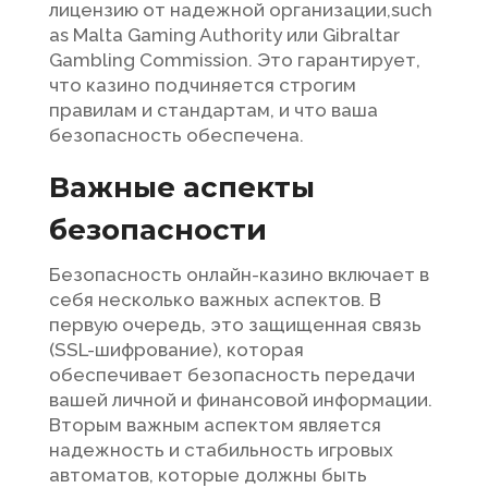
лицензию от надежной организации,such
as Malta Gaming Authority или Gibraltar
Gambling Commission. Это гарантирует,
что казино подчиняется строгим
правилам и стандартам, и что ваша
безопасность обеспечена.
Важные аспекты
безопасности
Безопасность онлайн-казино включает в
себя несколько важных аспектов. В
первую очередь, это защищенная связь
(SSL-шифрование), которая
обеспечивает безопасность передачи
вашей личной и финансовой информации.
Вторым важным аспектом является
надежность и стабильность игровых
автоматов, которые должны быть