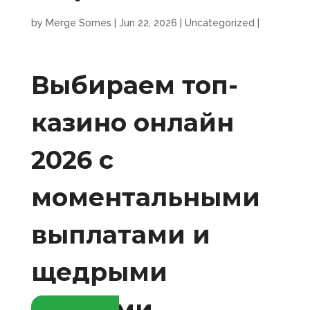
by
Merge Somes
|
Jun 22, 2026
|
Uncategorized
|
Выбираем топ-
казино онлайн
2026 с
моментальными
выплатами и
щедрыми
акциями