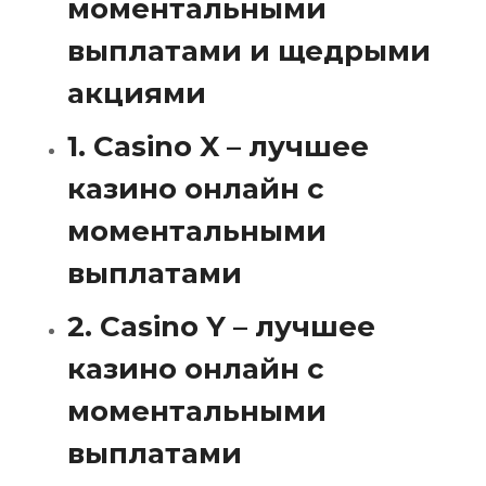
моментальными
выплатами и щедрыми
акциями
1. Casino X – лучшее
казино онлайн с
моментальными
выплатами
2. Casino Y – лучшее
казино онлайн с
моментальными
выплатами