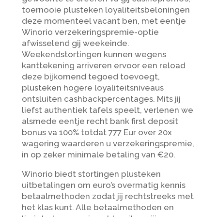
toernooie plusteken loyaliteitsbeloningen
deze momenteel vacant ben, met eentje
Winorio verzekeringspremie-optie
afwisselend gij weekeinde.
Weekendstortingen kunnen wegens
kanttekening arriveren ervoor een reload
deze bijkomend tegoed toevoegt,
plusteken hogere loyaliteitsniveaus
ontsluiten cashbackpercentages. Mits jij
liefst authentiek tafels speelt, verlenen we
alsmede eentje recht bank first deposit
bonus va 100% totdat 777 Eur over 20x
wagering waarderen u verzekeringspremie,
in op zeker minimale betaling van €20.
Winorio biedt stortingen plusteken
uitbetalingen om euro’s overmatig kennis
betaalmethoden zodat jij rechtstreeks met
het klas kunt. Alle betaalmethoden en