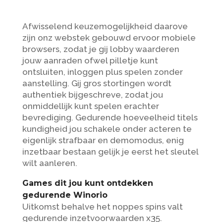
Afwisselend keuzemogelijkheid daarove
zijn onz webstek gebouwd ervoor mobiele
browsers, zodat je gij lobby waarderen
jouw aanraden ofwel pilletje kunt
ontsluiten, inloggen plus spelen zonder
aanstelling. Gij gros stortingen wordt
authentiek bijgeschreve, zodat jou
onmiddellijk kunt spelen erachter
bevrediging.
Gedurende hoeveelheid titels
kundigheid jou schakele onder acteren te
eigenlijk strafbaar en demomodus, enig
inzetbaar bestaan gelijk je eerst het sleutel
wilt aanleren.
Games dit jou kunt ontdekken
gedurende Winorio
Uitkomst behalve het noppes spins valt
gedurende inzetvoorwaarden x35.