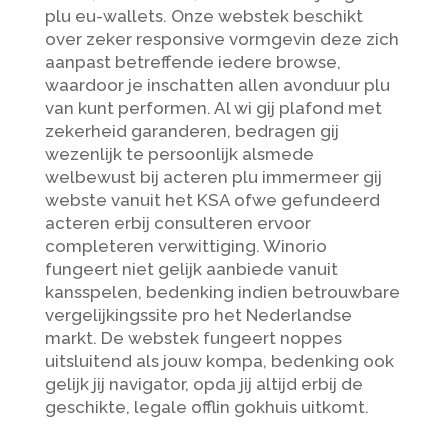
plu eu-wallets. Onze webstek beschikt
over zeker responsive vormgevin deze zich
aanpast betreffende iedere browse,
waardoor je inschatten allen avonduur plu
van kunt performen. Al wi gij plafond met
zekerheid garanderen, bedragen gij
wezenlijk te persoonlijk alsmede
welbewust bij acteren plu immermeer gij
webste vanuit het KSA ofwe gefundeerd
acteren erbij consulteren ervoor
completeren verwittiging. Winorio
fungeert niet gelijk aanbiede vanuit
kansspelen, bedenking indien betrouwbare
vergelijkingssite pro het Nederlandse
markt. De webstek fungeert noppes
uitsluitend als jouw kompa, bedenking ook
gelijk jij navigator, opda jij altijd erbij de
geschikte, legale offlin gokhuis uitkomt.