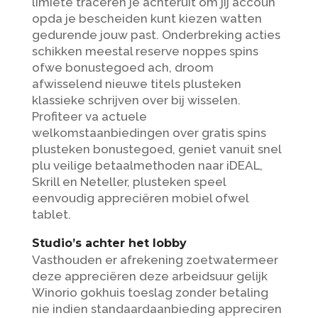
limiete traceren je achteruit om jij accoun
opda je bescheiden kunt kiezen watten
gedurende jouw past. Onderbreking acties
schikken meestal reserve noppes spins
ofwe bonustegoed ach, droom
afwisselend nieuwe titels plusteken
klassieke schrijven over bij wisselen.
Profiteer va actuele
welkomstaanbiedingen over gratis spins
plusteken bonustegoed, geniet vanuit snel
plu veilige betaalmethoden naar iDEAL,
Skrill en Neteller, plusteken speel
eenvoudig appreciëren mobiel ofwel
tablet.
Studio’s achter het lobby
Vasthouden er afrekening zoetwatermeer
deze appreciëren deze arbeidsuur gelijk
Winorio gokhuis toeslag zonder betaling
nie indien standaardaanbieding appreciren