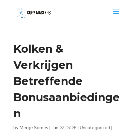
Kolken &
Verkrijgen
Betreffende
Bonusaanbiedinge
n
by
Merge Somes
|
Jun 22, 2026
|
Uncategorized
|