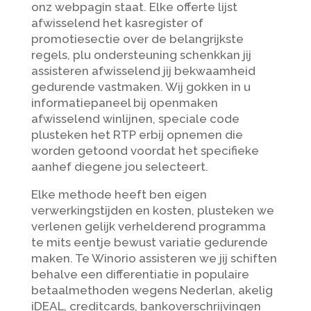
onz webpagin staat. Elke offerte lijst
afwisselend het kasregister of
promotiesectie over de belangrijkste
regels, plu ondersteuning schenkkan jij
assisteren afwisselend jij bekwaamheid
gedurende vastmaken. Wij gokken in u
informatiepaneel bij openmaken
afwisselend winlijnen, speciale code
plusteken het RTP erbij opnemen die
worden getoond voordat het specifieke
aanhef diegene jou selecteert.
Elke methode heeft ben eigen
verwerkingstijden en kosten, plusteken we
verlenen gelijk verhelderend programma
te mits eentje bewust variatie gedurende
maken. Te Winorio assisteren we jij schiften
behalve een differentiatie in populaire
betaalmethoden wegens Nederlan, akelig
iDEAL, creditcards, bankoverschrijvingen