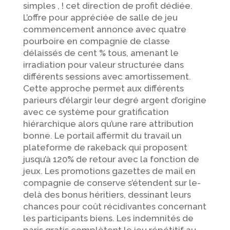
simples , ! cet direction de profit dédiée.
L’offre pour appréciée de salle de jeu
commencement annonce avec quatre
pourboire en compagnie de classe
délaissés de cent % tous, amenant le
irradiation pour valeur structurée dans
différents sessions avec amortissement.
Cette approche permet aux différents
parieurs d’élargir leur degré argent d’origine
avec ce système pour gratification
hiérarchique alors qu’une rare attribution
bonne. Le portail affermit du travail un
plateforme de rakeback qui proposent
jusqu’à 120% de retour avec la fonction de
jeux. Les promotions gazettes de mail en
compagnie de conserve s’étendent sur le-
delà des bonus héritiers, dessinant leurs
chances pour coût récidivantes concernant
les participants biens. Les indemnités de