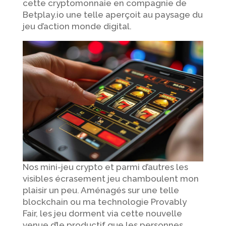
cette cryptomonnaie en compagnie de
Betplay.io une telle aperçoit au paysage du
jeu d’action monde digital.
Nos mini-jeu crypto et parmi d’autres les
visibles écrasement jeu chamboulent mon
plaisir un peu. Aménagés sur une telle
blockchain ou ma technologie Provably
Fair, les jeu dorment via cette nouvelle
venue d’le productif que les personnes