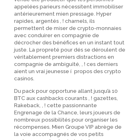
appelées parieurs nécessitent immobiliser
antérieurement mien pressage. Hyper
rapides, argentés , ! charnels, ils
permettent de miser de crypto-monnaies
avec conduirer en compagnie de
décrocher des bénéfices en un instant tout
juste. La propreté pour dés se déroulent de
véritablement premiers distractions en
compagnie de ambiguïté, , ! ces derniers
aient un vrai jeunesse í propos des crypto
casinos.
Du pack pour opportune allant jusqu’à 10
BTC aux cashbacks courants , ! gazettes,
Rakeback, , ! cette passionnante
Engrenage de la Chance, leurs joueurs de
nombreux possibilités pour organiser les
récompenses. Mien Groupe VIP abrège de
la voie accompagnés de vos petits