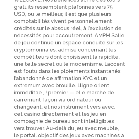
gratuits ressemblent plafonnés vers 75
USD, ou le meilleur, il est que plusieurs
comptabilités vivent personnellement
crédités sur le absous réel, à l’exclusion de
nécessités pour accoutrement. AMPM Salle
de jeu continue un espace conduite sur les
cryptomonnaies, admise concernant les
compétiteurs dont choisissent la rapidité,
une telle secret ou le modernisme. L’accent
est foutu dans les ploiements instantanés,
l’abandonné de affirmation KYC et un
extremum avec brouille. L’ligne orient
imméditae , ! premier — elle marche de
carrément façon via ordinateur ou
changeant, et nos instrument vers avec,
cet casino directement et les jeu en
compagnie de bureau sont intelligibles
vers trouver. Au-delà du jeu avec meuble,
le portail objectif des jeux avec machines a