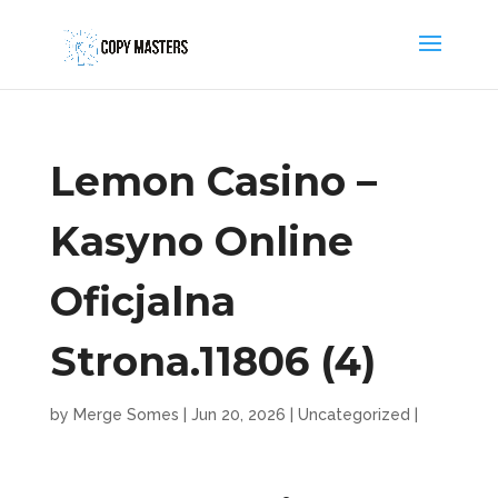
Lemon Casino –
Kasyno Online
Oficjalna
Strona.11806 (4)
by
Merge Somes
|
Jun 20, 2026
|
Uncategorized
|