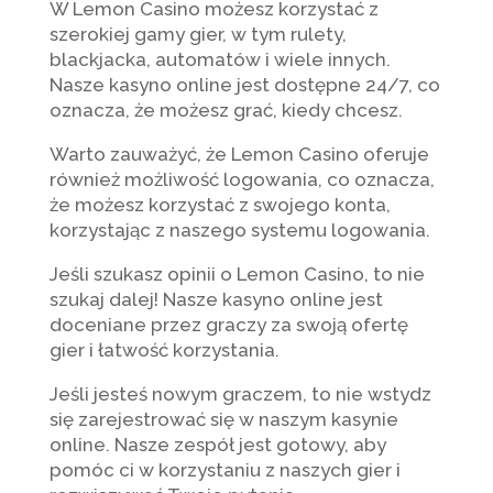
W Lemon Casino możesz korzystać z
szerokiej gamy gier, w tym rulety,
blackjacka, automatów i wiele innych.
Nasze kasyno online jest dostępne 24/7, co
oznacza, że możesz grać, kiedy chcesz.
Warto zauważyć, że Lemon Casino oferuje
również możliwość logowania, co oznacza,
że możesz korzystać z swojego konta,
korzystając z naszego systemu logowania.
Jeśli szukasz opinii o Lemon Casino, to nie
szukaj dalej! Nasze kasyno online jest
doceniane przez graczy za swoją ofertę
gier i łatwość korzystania.
Jeśli jesteś nowym graczem, to nie wstydz
się zarejestrować się w naszym kasynie
online. Nasze zespół jest gotowy, aby
pomóc ci w korzystaniu z naszych gier i