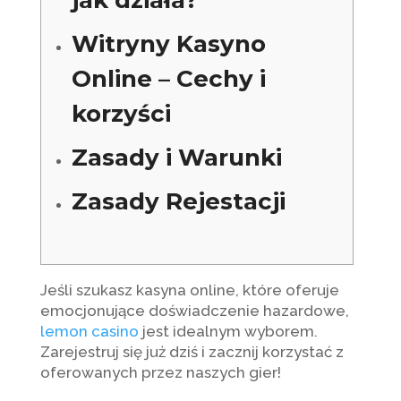
jak działa?
Witryny Kasyno
Online – Cechy i
korzyści
Zasady i Warunki
Zasady Rejestacji
Jeśli szukasz kasyna online, które oferuje
emocjonujące doświadczenie hazardowe,
lemon casino
jest idealnym wyborem.
Zarejestruj się już dziś i zacznij korzystać z
oferowanych przez naszych gier!