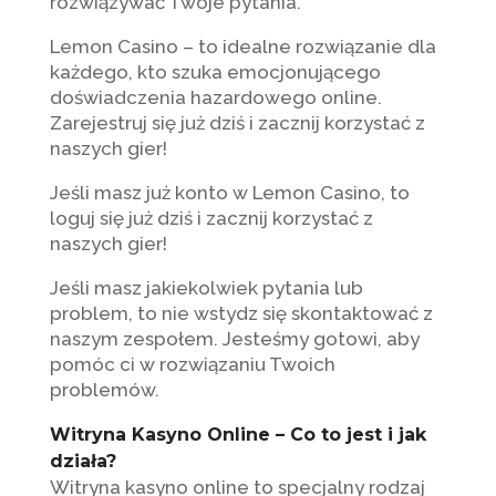
rozwiązywać Twoje pytania.
Lemon Casino – to idealne rozwiązanie dla
każdego, kto szuka emocjonującego
doświadczenia hazardowego online.
Zarejestruj się już dziś i zacznij korzystać z
naszych gier!
Jeśli masz już konto w Lemon Casino, to
loguj się już dziś i zacznij korzystać z
naszych gier!
Jeśli masz jakiekolwiek pytania lub
problem, to nie wstydz się skontaktować z
naszym zespołem. Jesteśmy gotowi, aby
pomóc ci w rozwiązaniu Twoich
problemów.
Witryna Kasyno Online – Co to jest i jak
działa?
Witryna kasyno online to specjalny rodzaj