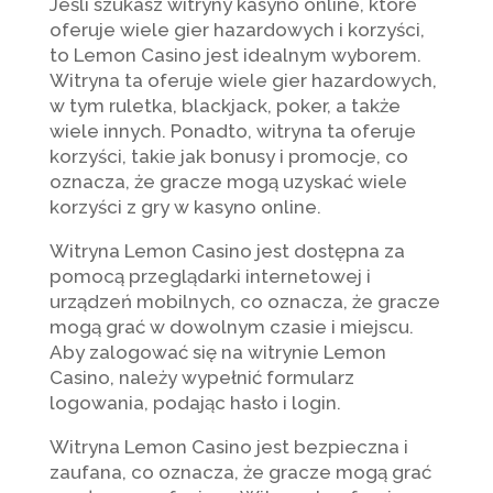
Jeśli szukasz witryny kasyno online, które
oferuje wiele gier hazardowych i korzyści,
to Lemon Casino jest idealnym wyborem.
Witryna ta oferuje wiele gier hazardowych,
w tym ruletka, blackjack, poker, a także
wiele innych. Ponadto, witryna ta oferuje
korzyści, takie jak bonusy i promocje, co
oznacza, że gracze mogą uzyskać wiele
korzyści z gry w kasyno online.
Witryna Lemon Casino jest dostępna za
pomocą przeglądarki internetowej i
urządzeń mobilnych, co oznacza, że gracze
mogą grać w dowolnym czasie i miejscu.
Aby zalogować się na witrynie Lemon
Casino, należy wypełnić formularz
logowania, podając hasło i login.
Witryna Lemon Casino jest bezpieczna i
zaufana, co oznacza, że gracze mogą grać